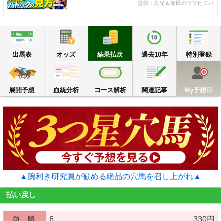
提供：久光＆前田のウマヒロバ
出馬表
オッズ
結果払戻
過去10年
出馬表
オッズ
結果払戻
過去10年
特別登録
展開予想
血統分析
コース解析
関連記事
M
展開予想
血統分析
コース解析
関連記事
My予想印
▲腕利き研究員が勧める絶品の穴馬を召し上がれ▲
払い戻し
単 勝
6
330円