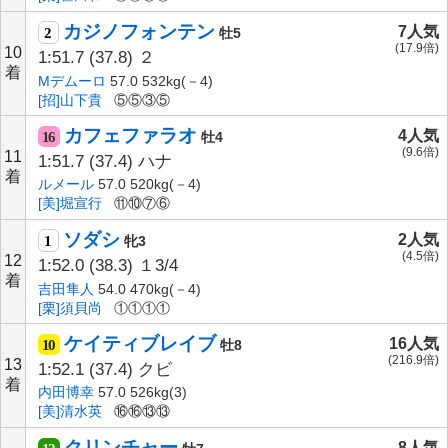
カジノフォンテン
7人気
2
牡5
(17.9倍)
10
1:51.7
(37.8)
２
着
Mデムーロ
57.0 532kg(－4)
[招]山下貴
⑤⑤③⑤
カフェファラオ
4人気
16
牡4
(9.6倍)
11
1:51.7
(37.4)
ハナ
着
ルメール
57.0 520kg(－4)
[美]堀宣行
⑪⑩⑦⑥
ソダシ
2人気
1
牝3
(4.5倍)
12
1:52.0
(38.3)
１3/4
着
吉田隼人
54.0 470kg(－4)
[栗]須貝尚
①①①①
ケイティブレイブ
16人気
10
牡8
(216.9倍)
13
1:52.1
(37.4)
クビ
着
内田博幸
57.0 526kg(3)
[美]清水英
⑯⑯⑬⑬
クリンチャー
8人気