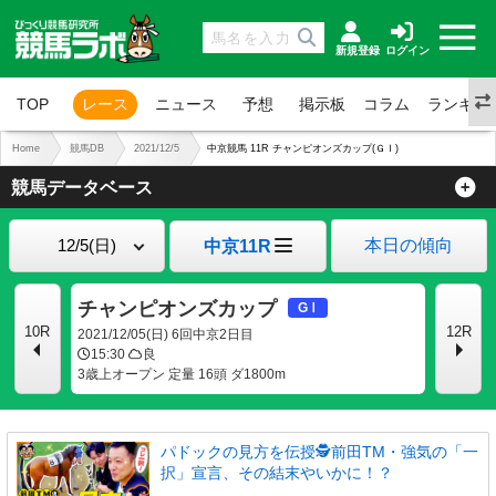
新規登録
ログイン
TOP
レース
ニュース
予想
掲示板
コラム
ランキン
Home
競馬DB
2021/12/5
中京競馬 11R チャンピオンズカップ(ＧⅠ)
競馬データベース
本日の傾向
中京11R
チャンピオンズカップ
10R
12R
2021/12/05(日) 6回中京2日目
15:30
良
3歳上オープン 定量 16頭 ダ1800m
パドックの見方を伝授🕵前田TM・強気の「一
択」宣言、その結末やいかに！？