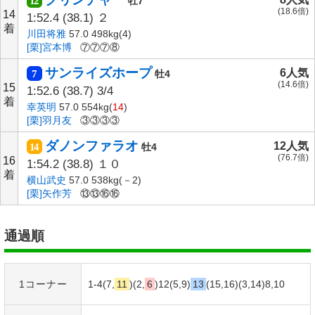
12
牡7
(18.6倍)
14
1:52.4
(38.1)
２
着
川田将雅
57.0 498kg(4)
[栗]宮本博
⑦⑦⑦⑧
サンライズホープ
6人気
7
牡4
(14.6倍)
15
1:52.6
(38.7)
3/4
着
幸英明
57.0 554kg(
14
)
[栗]羽月友
③③③③
ダノンファラオ
12人気
14
牡4
(76.7倍)
16
1:54.2
(38.8)
１０
着
横山武史
57.0 538kg(－2)
[栗]矢作芳
⑬⑬⑯⑯
通過順
1コーナー
1-4(7,
11
)(2,
6
)12(5,9)
13
(15,16)(3,14)8,10