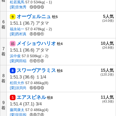
着
松若風馬
57.0 534kg(－1)
[栗]音無秀
⑬⑬⑬⑬
オーヴェルニュ
5人気
9
牡5
(14.0倍)
6
1:51.1
(36.7)
アタマ
着
福永祐一
57.0 478kg(－2)
[栗]西村真
⑧⑧⑩⑪
メイショウハリオ
10人気
15
牡4
(24.8倍)
7
1:51.1
(36.6)
アタマ
着
浜中俊
57.0 508kg(－2)
[栗]岡田稲
⑪⑫⑪⑧
スワーヴアラミス
15人気
8
牡6
(120.2倍)
8
1:51.3
(36.6)
１1/4
着
松田大作
57.0 486kg(8)
[栗]須貝尚
⑮⑮⑬⑬
エアスピネル
11人気
5
牡8
(43.3倍)
9
1:51.4
(37.1)
3/4
着
藤岡康太
57.0 486kg(4)
[栗]笹田和
⑧⑧⑦⑧