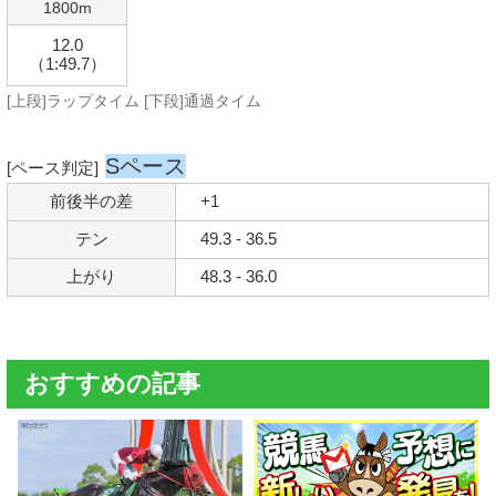
1800m
12.0
（1:49.7）
[上段]ラップタイム [下段]通過タイム
Sペース
[ペース判定]
前後半の差
+1
テン
49.3 - 36.5
上がり
48.3 - 36.0
おすすめの記事