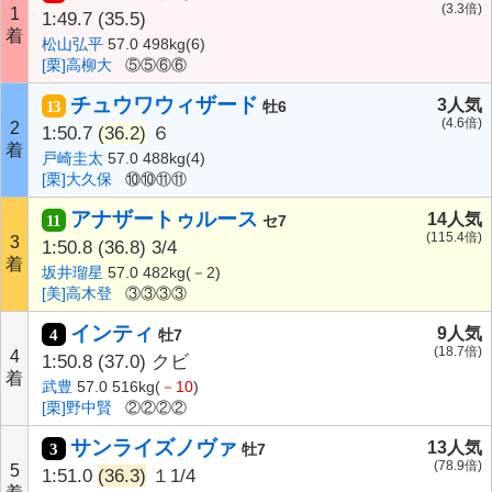
(3.3倍)
1
1:49.7
(35.5)
着
松山弘平
57.0 498kg(6)
[栗]高柳大
⑤⑤⑥⑥
チュウワウィザード
3人気
13
牡6
(4.6倍)
2
1:50.7
(36.2)
６
着
戸崎圭太
57.0 488kg(4)
[栗]大久保
⑩⑩⑪⑪
アナザートゥルース
14人気
11
セ7
(115.4倍)
3
1:50.8
(36.8)
3/4
着
坂井瑠星
57.0 482kg(－2)
[美]高木登
③③③③
インティ
9人気
4
牡7
(18.7倍)
4
1:50.8
(37.0)
クビ
着
武豊
57.0 516kg(
－10
)
[栗]野中賢
②②②②
サンライズノヴァ
13人気
3
牡7
(78.9倍)
5
1:51.0
(36.3)
１1/4