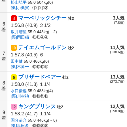
着
松山弘平
55.0 504kg(0)
[栗]小栗実
①①①③
マーベリックシチー
3人気
3
牡2
(7.8倍)
6
1:56.8
(40.9)
２1/2
着
坂井瑠星
55.0 448kg(－2)
[栗]岡田稲
⑥⑥④④
テイエムゴールドン
11人気
10
牡2
(138.6倍)
7
1:57.8
(40.5)
６
着
田中健
55.0 466kg(0)
[栗]木原一
⑫⑫⑫⑪
ブリザードベアー
13人気
6
牡2
(273.7倍)
8
1:58.0
(41.3)
１1/4
着
水口優也
55.0 488kg(4)
[栗]川村禎
⑩⑩⑪⑩
キングプリンス
12人気
12
牡2
(158.8倍)
9
1:58.2
(41.7)
１1/4
着
国分恭介
55.0 446kg(－8)
[栗]浜田多
⑩⑩⑧⑧