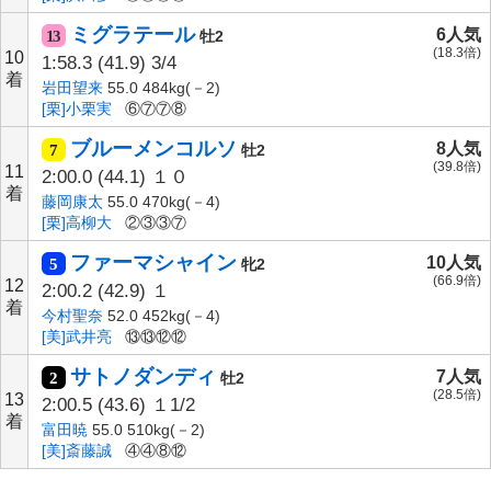
ミグラテール
6人気
13
牡2
(18.3倍)
10
1:58.3
(41.9)
3/4
着
岩田望来
55.0 484kg(－2)
[栗]小栗実
⑥⑦⑦⑧
ブルーメンコルソ
8人気
7
牡2
(39.8倍)
11
2:00.0
(44.1)
１０
着
藤岡康太
55.0 470kg(－4)
[栗]高柳大
②③③⑦
ファーマシャイン
10人気
5
牝2
(66.9倍)
12
2:00.2
(42.9)
１
着
今村聖奈
52.0 452kg(－4)
[美]武井亮
⑬⑬⑫⑫
サトノダンディ
7人気
2
牡2
(28.5倍)
13
2:00.5
(43.6)
１1/2
着
富田暁
55.0 510kg(－2)
[美]斎藤誠
④④⑧⑫