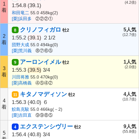
(4.2倍)
1
1:54.8
(39.1)
着
和田竜二
55.0 458kg(2)
[栗]浜田多
②②②①
クリノフィガロ
5人気
8
牡2
(12.7倍)
2
1:55.2
(39.1)
２1/2
着
団野大成
55.0 494kg(0)
[栗]荒川義
⑧⑦⑥⑤
アーロンイメル
1人気
9
牡2
(2.0倍)
3
1:55.3
(39.5)
3/4
着
川田将雅
55.0 470kg(0)
[栗]高橋義
④⑤④②
キタノマディソン
4人気
11
牡2
(10.7倍)
4
1:56.3
(40.0)
６
着
鮫島克駿
55.0 466kg(－2)
[栗]吉田直
⑨⑨⑧⑤
エクステンシヴリー
9人気
4
牡2
(55.8倍)
5
1:56.4
(40.8)
3/4