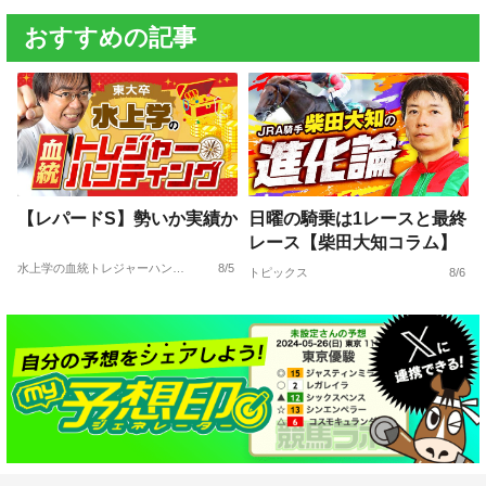
おすすめの記事
【レパードS】勢いか実績か
日曜の騎乗は1レースと最終
レース【柴田大知コラム】
水上学の血統トレジャーハンティング
8/5
トピックス
8/6