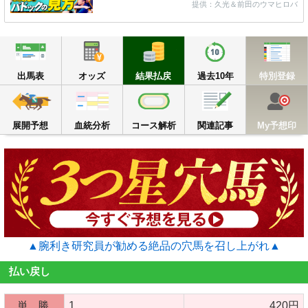
提供：久光＆前田のウマヒロバ
出馬表
オッズ
結果払戻
過去10年
出馬表
オッズ
結果払戻
過去10年
特別登録
展開予想
血統分析
コース解析
関連記事
M
展開予想
血統分析
コース解析
関連記事
My予想印
▲腕利き研究員が勧める絶品の穴馬を召し上がれ▲
払い戻し
単 勝
1
420円