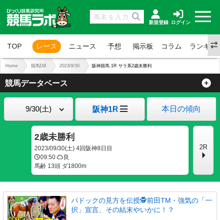
新規登録
ログイン
TOP
レース
ニュース
予想
掲示板
コラム
ランキン
Home
競馬DB
2023/9/30
阪神競馬 1R サラ系2歳未勝利
競馬データベース
本日の傾向
阪神1R
2歳未勝利
2R
2023/09/30(土) 4回阪神8日目
09:50
良
馬齢 13頭 ダ1800m
パドックの見方を伝授🕵前田TM・強気の「一
択」宣言、その結末やいかに！？