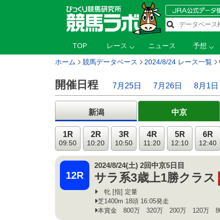
TOP
レース
ニュース
予想
ホーム
競馬データベース
2024/8/24 レース一覧
開催日程
7月25日
7月26日
8月1日
新潟
中京
1R
2R
3R
4R
5R
6R
09:50
10:20
10:50
11:20
12:10
12:40
2024/8/24(土) 2回中京5日目
12R
サラ系3歳上1勝クラス
牝 [指] 定量
芝1400m 18頭 16:05発走
本賞金 800万 320万 200万 120万 8