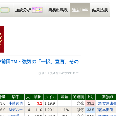
コース解析
血統分析
血統分析
簡易出馬表
過去10年
結果払戻
前田TM・強気の「一択」宣言、その
提供：久光＆前田のウマヒロバ
斤量
騎手
人
単勝
タイム
着差
通過順
上り
調教師
3.0
小崎綾也
1
3.2
1:19.9
⑰⑰
33.1
[栗]友道康
6.0
Mデムー
4
11.0
1:20.1
１1/4
⑭⑮
33.5
[栗]本田優