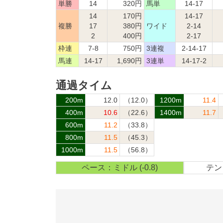
単勝
14
320円
馬単
14-17
14
170円
14-17
複勝
17
380円
ワイド
2-14
2
400円
2-17
枠連
7-8
750円
3連複
2-14-17
馬連
14-17
1,690円
3連単
14-17-2
通過タイム
200m
12.0
（12.0）
1200m
11.4
400m
10.6
（22.6）
1400m
11.7
600m
11.2
（33.8）
800m
11.5
（45.3）
1000m
11.5
（56.8）
ペース：ミドル (-0.8)
テン：