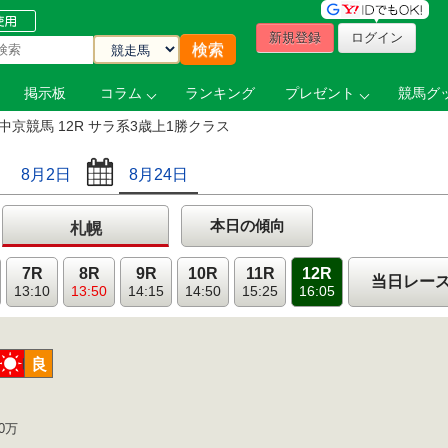
新規登録
ログイン
掲示板
コラム
ランキング
プレゼント
競馬グッ
中京競馬 12R サラ系3歳上1勝クラス
8月2日
8月24日
本日の傾向
札幌
7R
8R
9R
10R
11R
12R
当日レー
13:10
13:50
14:15
14:50
15:25
16:05
晴
良
0万