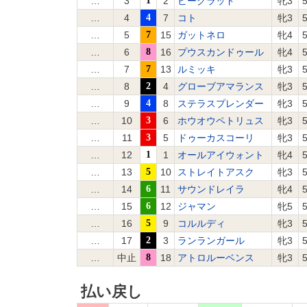
…
3
1
2
ビーグラッド
牝3
5
…
4
4
7
コト
牝3
5
…
5
7
15
ガットネロ
牝4
5
…
6
8
16
プウスカンドゥール
牝4
5
…
7
7
13
ルミッキ
牝3
5
…
8
2
4
グローブアマランス
牝3
5
…
9
4
8
ステラスプレンダー
牝3
5
…
10
3
6
ホウオウペトリュス
牝3
5
…
11
3
5
ドゥーカスコーリ
牝3
5
…
12
1
1
オールアイウォント
牝4
5
…
13
5
10
ストレイトアスク
牝3
5
…
14
6
11
サウンドレイラ
牝4
5
…
15
6
12
ジャマン
牝5
5
…
16
5
9
コルルディ
牝3
5
…
17
2
3
ランランガール
牝3
5
…
中止
8
18
アトロルーベンス
牝3
5
払い戻し