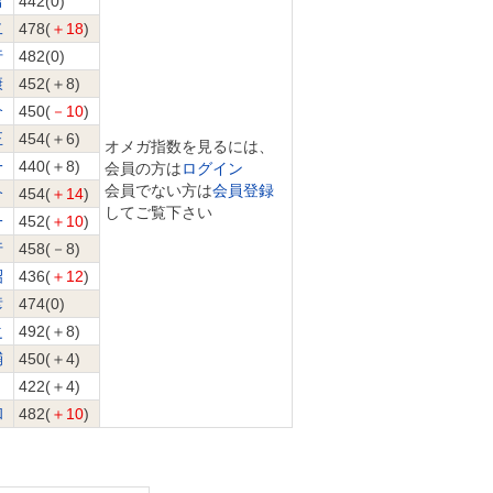
男
442(0)
二
478(
＋18
)
行
482(0)
康
452(＋8)
介
450(
－10
)
正
454(＋6)
オメガ指数を見るには、
一
440(＋8)
会員の方は
ログイン
会員でない方は
会員登録
介
454(
＋14
)
してご覧下さい
一
452(
＋10
)
行
458(－8)
昭
436(
＋12
)
彦
474(0)
之
492(＋8)
輔
450(＋4)
422(＋4)
和
482(
＋10
)