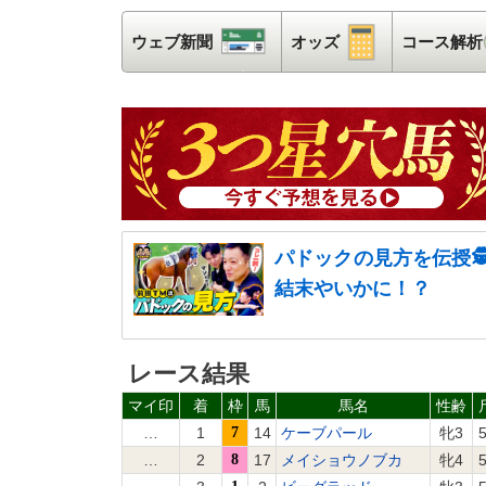
ウェブ新聞
ウェブ新聞
オッズ
オッズ
コース解析
パドックの見方を伝授
結末やいかに！？
レース結果
マイ印
着
枠
馬
馬名
性齢
…
1
7
14
ケーブパール
牝3
5
…
2
8
17
メイショウノブカ
牝4
5