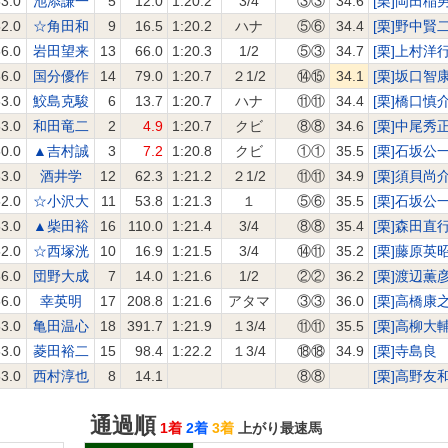
3.0
池添謙一
5
12.0
1:20.2
3/4
③③
34.6
[栗]岡田稲
2.0
☆角田和
9
16.5
1:20.2
ハナ
⑤⑥
34.4
[栗]野中賢
6.0
岩田望来
13
66.0
1:20.3
1/2
⑤③
34.7
[栗]上村洋
6.0
国分優作
14
79.0
1:20.7
２1/2
⑭⑮
34.1
[栗]坂口智
3.0
鮫島克駿
6
13.7
1:20.7
ハナ
⑪⑪
34.4
[栗]橋口慎
3.0
和田竜二
2
4.9
1:20.7
クビ
⑧⑧
34.6
[栗]中尾秀
0.0
▲吉村誠
3
7.2
1:20.8
クビ
①①
35.5
[栗]石坂公
3.0
酒井学
12
62.3
1:21.2
２1/2
⑪⑪
34.9
[栗]須貝尚
2.0
☆小沢大
11
53.8
1:21.3
１
⑤⑥
35.5
[栗]石坂公
3.0
▲柴田裕
16
110.0
1:21.4
3/4
⑧⑧
35.4
[栗]森田直
2.0
☆西塚洸
10
16.9
1:21.5
3/4
⑭⑪
35.2
[栗]藤原英
6.0
団野大成
7
14.0
1:21.6
1/2
②②
36.2
[栗]渡辺薫
6.0
幸英明
17
208.8
1:21.6
アタマ
③③
36.0
[栗]高橋康
3.0
亀田温心
18
391.7
1:21.9
１3/4
⑪⑪
35.5
[栗]高柳大
3.0
菱田裕二
15
98.4
1:22.2
１3/4
⑱⑱
34.9
[栗]寺島良
3.0
西村淳也
8
14.1
⑧⑧
[栗]高野友
通過順
1着
2着
3着
上がり最速馬