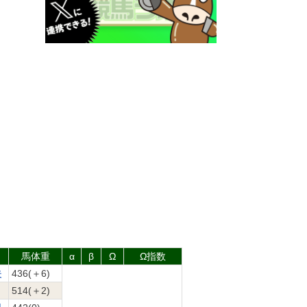
馬体重
α
β
Ω
Ω指数
夫
436(＋6)
514(＋2)