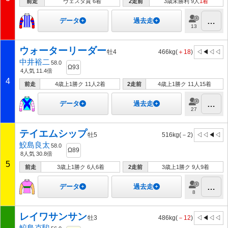
前走
ヴェスタ賞
6着
2走前
3歳未勝利 9人
1着
データ
過去走
…
13
ウォーターリーダー
牡4
466kg(
＋18
)
◁
◀
◁
◁
中井裕二
58.0
Ω93
4人気
11.4倍
4
前走
4歳上1勝ク 11人
2着
2走前
4歳上1勝ク 11人
15着
データ
過去走
…
27
テイエムシップ
牡5
516kg(－2)
◁
◁
◀
◁
鮫島良太
58.0
Ω89
8人気
30.8倍
5
前走
3歳上1勝ク 6人
6着
2走前
3歳上1勝ク 9人
9着
データ
過去走
…
8
レイワサンサン
牡3
486kg(
－12
)
◁
◀
◁
◁