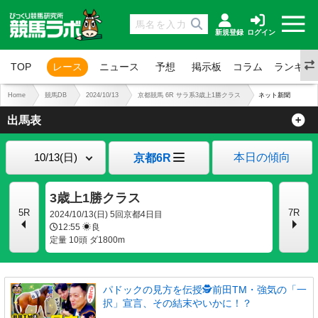
新規登録
ログイン
TOP
レース
ニュース
予想
掲示板
コラム
ランキン
Home
競馬DB
2024/10/13
京都競馬 6R サラ系3歳上1勝クラス
ネット新聞
出馬表
本日の傾向
京都6R
3歳上1勝クラス
5R
7R
2024/10/13(日) 5回京都4日目
12:55
良
定量 10頭 ダ1800m
パドックの見方を伝授🕵前田TM・強気の「一
択」宣言、その結末やいかに！？