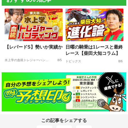
【レパードS】勢いか実績か
日曜の騎乗は1レースと最終
レース【柴田大知コラム】
水上学の血統トレジャーハンティング
8/5
トピックス
8/6
この記事をシェアする