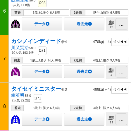
鮫島克駿
56.0
Ω98
6人気
17.8倍
6
前走
3歳上1勝ク 6人
8着
2走前
臥牛山特別 6人
5着
データ
過去走
…
12
カシノインディード
牡4
470kg(－4)
◁
◁
◀
◀
川又賢治
58.0
Ω71
10人気
193.1倍
7
前走
3歳上1勝ク 16人
16着
2走前
4歳上1勝ク 9人
9着
データ
過去走
…
2
タイセイミニスター
牡3
488kg(＋4)
◁
◁
◀
◀
幸英明
56.0
Ω71
7人気
22.2倍
8
前走
3歳上1勝ク 6人
4着
2走前
3歳上1勝ク 6人
5着
データ
過去走
…
13