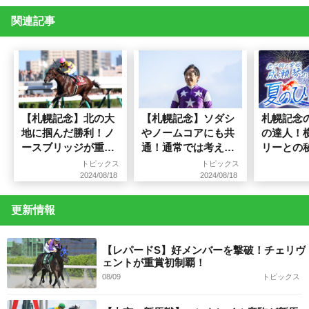
関連記事
【札幌記念】北の大
【札幌記念】ソダシ
札幌記念
地に掴んだ勝利！ノ
やノームコアにも共
の達人！
ースブリッジが重賞
通！通常では考えら
リーとの
3勝目をマーク
れない「隠れ適性」
コラム・
トピックス
トピックス
が導く伏兵
琴】
2024/08/18
2024/08/18
更新情報
【レパードS】好メンバーを撃破！チェリヴ
ェントが重賞初制覇！
08/09
トピックス