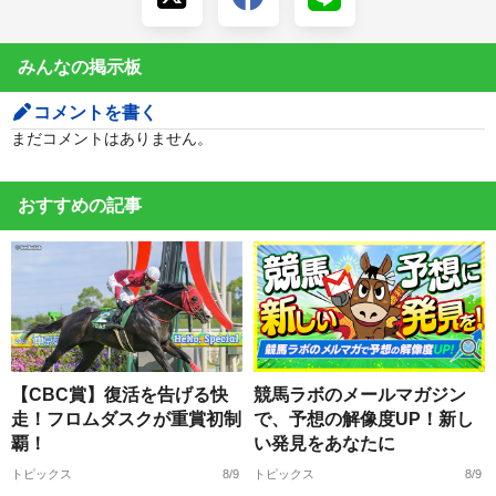
みんなの掲示板
コメントを書く
まだコメントはありません。
おすすめの記事
【CBC賞】復活を告げる快
競馬ラボのメールマガジン
走！フロムダスクが重賞初制
で、予想の解像度UP！新し
覇！
い発見をあなたに
トピックス
8/9
トピックス
8/9