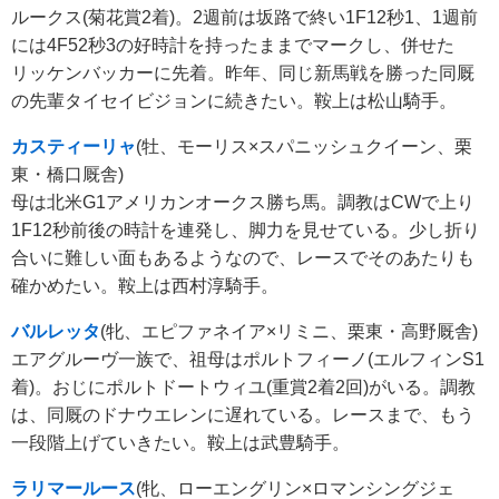
ルークス(菊花賞2着)。2週前は坂路で終い1F12秒1、1週前
には4F52秒3の好時計を持ったままでマークし、併せた
リッケンバッカーに先着。昨年、同じ新馬戦を勝った同厩
の先輩タイセイビジョンに続きたい。鞍上は松山騎手。
カスティーリャ
(牡、モーリス×スパニッシュクイーン、栗
東・橋口厩舎)
母は北米G1アメリカンオークス勝ち馬。調教はCWで上り
1F12秒前後の時計を連発し、脚力を見せている。少し折り
合いに難しい面もあるようなので、レースでそのあたりも
確かめたい。鞍上は西村淳騎手。
バルレッタ
(牝、エピファネイア×リミニ、栗東・高野厩舎)
エアグルーヴ一族で、祖母はポルトフィーノ(エルフィンS1
着)。おじにポルトドートウィユ(重賞2着2回)がいる。調教
は、同厩のドナウエレンに遅れている。レースまで、もう
一段階上げていきたい。鞍上は武豊騎手。
ラリマールース
(牝、ローエングリン×ロマンシングジェ