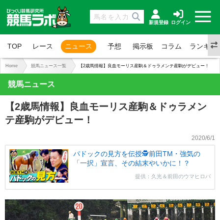
新規登録
ログイン
TOP
レース
ニュース
予想
掲示板
コラム
ランキン
Home
競馬ニュース一覧
【2歳馬情報】良血モーリス産駒＆ドゥラメンテ産駒がデビュー！
競馬ニュース
【2歳馬情報】良血モーリス産駒＆ドゥラメン
テ産駒がデビュー！
2020/6/1
パドックの見方を伝授🕵前田TM・強気の
「一択」宣言、その結末やいかに！？
提供：久光＆前田のウマヒロバ