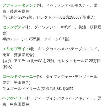
アディラータメンテ
(牡、ドゥラメンテ×ルモスティ、栗
東・藤原英厩舎)
母は豪州G2を2勝。セレクトセール1億2960万円(税込)
セレンゲティ
(牝、ダイワメジャー×ザズー、美浦・萩原厩
舎)
半姉アルーシャ(現5勝、クイーンC3着)
エリカブライト
(牝、キングカメハメハ×テーブルロンド、
栗東・斉藤崇厩舎)
おばにアモラマ(北米G1を2勝)。セレクトセール7128万円
(税込)
ゴールドジャーニー
(牝、ダイワメジャー×モンヴェール、
栗東・平田厩舎)
半兄ゴールドドリーム(交流含むG1を5勝)
ヘアケイリー
(牝、ディープインパクト×ヘアキティー、栗
東・中内田厩舎)