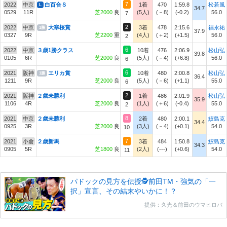
7
2022
中京
白百合Ｓ
1着
470
1:59.8
松若風
L
34.7
0529
11R
芝2000
良
(5人)
(－8)
(-0.2)
56.0
7
2
2022
中京
大寒桜賞
3着
478
2:15.6
福永祐
1勝
37.9
0327
9R
芝2200
重
(4人)
(＋2)
(+1.5)
56.0
2
6
2022
中京
３歳1勝クラス
10着
476
2:06.9
松山弘
39.8
0105
6R
芝2000
良
(5人)
(－4)
(+6.8)
56.0
6
6
2021
阪神
エリカ賞
10着
480
2:00.8
松山弘
1勝
36.4
1211
9R
芝2000
良
(5人)
(－6)
(+1.1)
55.0
6
2
2021
阪神
２歳未勝利
1着
486
2:01.9
松山弘
35.9
1106
4R
芝2000
良
(1人)
(＋6)
(-0.4)
55.0
2
8
2021
中京
２歳未勝利
2着
480
2:00.1
鮫島克
34.4
0925
3R
芝2000
良
(3人)
(－4)
(+0.1)
54.0
10
7
2021
小倉
２歳新馬
3着
484
1:50.8
鮫島克
34.3
0905
5R
芝1800
良
(2人)
(---)
(+0.6)
54.0
11
パドックの見方を伝授🕵前田TM・強気の「一
択」宣言、その結末やいかに！？
提供：久光＆前田のウマヒロバ