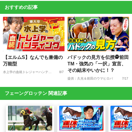
おすすめの記事
【エルムS】なんでも兼備の
パドックの見方を伝授🕵前田
万能型
TM・強気の「一択」宣言、
その結末やいかに！？
水上学の血統トレジャーハンティング
8/7
提供：久光＆前田のウマヒロバ
7/17
フェーングロッテン 関連記事