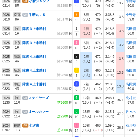
4
2026
小倉
小倉ジャンプ
9着
470
3:51.8
小野寺
GIII
13.7
0214
8R
障3390
良
(10人)
(0)
(+2.0)
60.0
5
7
2026
京都
牛若丸ＪＳ
8着
470
3:38.8
小野寺
OP
13.8
0110
8R
障3170
良
(7人)
(0)
(+3.4)
59.0
9
1
2025
中山
障害３上未勝利
1着
470
3:18.5
高田潤
13.8
0914
1R
障2880
良
(1人)
(－4)
(-0.4)
60.0
1
8
2025
中京
障害３上未勝利
5着
474
3:18.4
高田潤
13.2
0726
1R
障3000
良
(1人)
(＋2)
(+1.4)
60.0
13
2
2025
新潟
障害４上未勝利
2着
472
3:14.9
高田潤
13.5
0525
4R
障2890
稍
(1人)
(＋6)
(+0.4)
60.0
2
5
2025
新潟
障害４上未勝利
2着
466
3:12.1
高田潤
13.3
0504
4R
障2890
稍
(1人)
(＋4)
(+0.0)
60.0
8
4
2025
中山
障害４上未勝利
7着
462
3:18.5
高田潤
13.8
0323
4R
障2880
良
(1人)
(＋2)
(+0.8)
60.0
6
6
2024
中山
ステイヤーズ
12着
460
3:48.1
北村宏
GII
36.1
1130
11R
芝3600
良
(13人)
(－4)
(+1.4)
57.0
10
6
2024
中山
オールカマー
15着
464
2:15.1
佐々木
GII
37.2
0922
11R
芝2200
良
(14人)
(－4)
(+3.3)
57.0
10
8
2024
福島
七夕賞
13着
468
1:59.5
石川裕
GIII
36.8
0707
11R
芝2000
良
(11人)
(
－10
)
(+1.6)
58.0
14