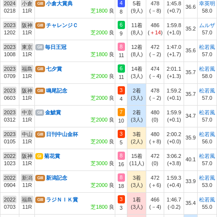
4
2024
小倉
小倉大賞典
5着
478
1:45.8
幸英明
GIII
36.6
0218
11R
芝1800
良
(9人)
(－8)
(+0.7)
58.0
8
6
2023
阪神
チャレンジＣ
11着
486
1:59.8
ムルザ
GIII
35.2
1202
11R
芝2000
良
(8人)
(
＋14
)
(+1.0)
57.0
9
8
2023
東京
毎日王冠
12着
472
1:47.0
松若風
GII
35.6
1008
11R
芝1800
良
(8人)
(－2)
(+1.7)
57.0
11
6
2023
福島
七夕賞
14着
474
2:01.1
松若風
GIII
35.7
0709
11R
芝2000
良
(3人)
(－4)
(+1.3)
58.0
11
3
2023
阪神
鳴尾記念
2着
478
1:59.2
松若風
GIII
35.7
0603
11R
芝2000
良
(3人)
(－2)
(+0.1)
57.0
4
7
2023
中京
金鯱賞
2着
480
1:59.9
松若風
GII
34.7
0312
11R
芝2000
良
(3人)
(0)
(+0.1)
57.0
10
3
2023
中山
日刊中山金杯
3着
480
2:00.2
松若風
GIII
35.9
0105
11R
芝2000
良
(2人)
(＋8)
(+0.0)
56.0
5
8
2022
阪神
菊花賞
15着
472
3:06.2
松若風
GI
40.1
1023
11R
芝3000
良
(11人)
(0)
(+3.8)
57.0
16
8
2022
新潟
新潟記念
3着
472
1:59.3
松若風
GIII
33.9
0904
11R
芝2000
良
(3人)
(＋6)
(+0.4)
53.0
18
3
2022
福島
ラジＮＩＫ賞
1着
466
1:46.7
松若風
GIII
35.4
0703
11R
芝1800
良
(3人)
(－4)
(-0.2)
55.0
3