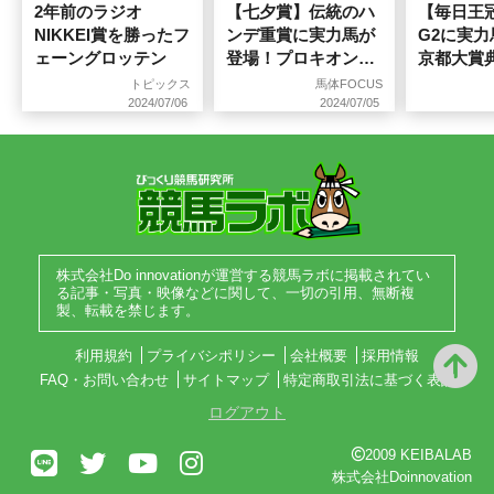
2年前のラジオ
【七夕賞】伝統のハ
【毎日王
NIKKEI賞を勝ったフ
ンデ重賞に実力馬が
G2に実
ェーングロッテン
登場！プロキオンS
京都大賞
も診断
馬体写真
トピックス
馬体FOCUS
2024/07/06
2024/07/05
株式会社Do innovationが運営する競馬ラボに掲載されてい
る記事・写真・映像などに関して、一切の引用、無断複
製、転載を禁じます。
利用規約
プライバシポリシー
会社概要
採用情報
FAQ・お問い合わせ
サイトマップ
特定商取引法に基づく表記
ログアウト
2009 KEIBALAB
株式会社Doinnovation