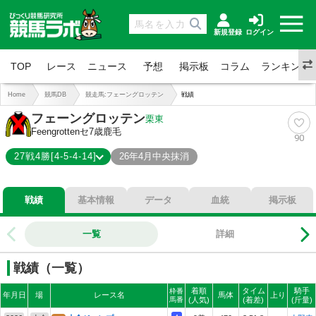
新規登録
ログイン
TOP
レース
ニュース
予想
掲示板
コラム
ランキング
Home
競馬DB
競走馬:フェーングロッテン
戦績
フェーングロッテン
栗東
Feengrotten
セ7歳
鹿毛
90
27戦4勝[4-5-4-14]
26年4月中央抹消
4-5-4-14
総合成績
戦績
基本情報
データ
血統
掲示板
15%
勝率
33%
連対
一覧
詳細
48%
複勝
戦績（一覧）
着順
タイム
騎手
枠番
年月日
場
レース名
馬体
上り
馬番
(人気)
(着差)
(斤量)