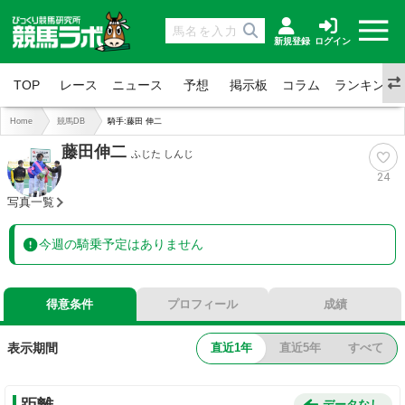
新規登録
ログイン
TOP
レース
ニュース
予想
掲示板
コラム
ランキング
Home
競馬DB
騎手:藤田 伸二
藤田伸二
ふじた しんじ
24
写真一覧
今週の騎乗予定はありません
得意条件
プロフィール
成績
直近1年
直近5年
すべて
表示期間
距離
データなし