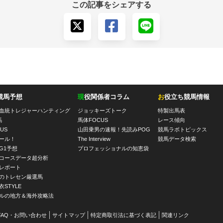
この記事をシェアする
競馬予想
現
役関係者コラム
お
役立ち競馬情報
血統トレジャーハンティング
ジョッキーズトーク
特製出馬表
馬
馬体FOCUS
レース傾向
US
山田乗男の速報！先読みPOG
競馬ラボトピックス
ール！
The Interview
競馬データ検索
G1予想
プロフェッショナルの知恵袋
コースデータ超分析
レポート
のトレセン厳選馬
STYLE
ルの地方＆海外攻略法
FAQ・お問い合わせ
サイトマップ
特定商取引法に基づく表記
関連リンク