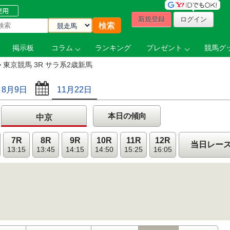
新規登録
ログイン
掲示板
コラム
ランキング
プレゼント
競馬グッ
東京競馬 3R サラ系2歳新馬
8月9日
11月22日
本日の傾向
中京
7R
8R
9R
10R
11R
12R
当日レー
13:15
13:45
14:15
14:50
15:25
16:05