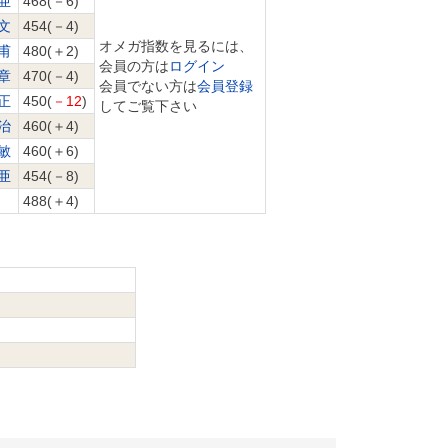
亜
468(－6)
文
454(－4)
オメガ指数を見るには、
甫
480(＋2)
会員の方は
ログイン
章
470(－4)
会員でない方は
会員登録
正
450(
－12
)
してご覧下さい
治
460(＋4)
敏
460(＋6)
亜
454(－8)
488(＋4)