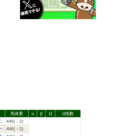
馬体重
α
β
Ω
Ω指数
二
446(－2)
一
466(－2)