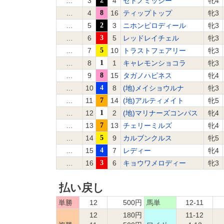
…
3
2
4
セトノミッシー
牝4
…
4
8
16
ティップトップ
牝3
…
5
2
3
ニホンピロディール
牝3
…
6
3
5
レッドレイチェル
牝3
…
7
5
10
トラストフェアリー
牝3
…
8
1
1
キャレモンショコラ
牝3
…
9
8
15
タガノハピネス
牝4
…
10
4
8
(地)メイショウルナ
牝3
…
11
7
14
(地)アルティメイト
牝5
…
12
1
2
(地)マリナーズコンパス
牝4
…
13
7
13
チェリーミルズ
牝4
…
14
5
9
カルブンクルス
牝5
…
15
4
7
レディー
牝4
…
16
3
6
キョウワメロディー
牝3
払い戻し
単勝
12
500円
馬単
12-11
12
180円
11-12