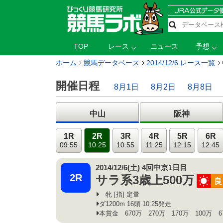
TOP
レース
ニュース
予想
ホーム
競馬データベース
2014/12/6 レース一覧
開催日程
8月1日
8月2日
8月8日
中山
阪神
1R
2R
3R
4R
5R
6R
09:55
10:25
10:55
11:25
12:15
12:45
2014/12/6(土) 4回中京1日目
2R
サラ系3歳上500万
晴
良
牝 [指] 定量
ダ1200m 16頭 10:25発走
本賞金 670万 270万 170万 100万 6