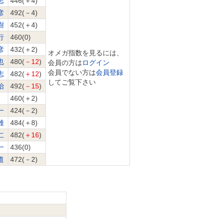
志
446(＋4)
彦
492(－4)
樹
452(＋4)
行
460(0)
彦
432(＋2)
オメガ指数を見るには、
也
480(
－12
)
会員の方は
ログイン
会員でない方は
会員登録
志
482(
＋12
)
してご覧下さい
治
492(
－15
)
460(＋2)
一
424(－2)
雄
484(＋8)
仁
482(
＋16
)
一
436(0)
道
472(－2)