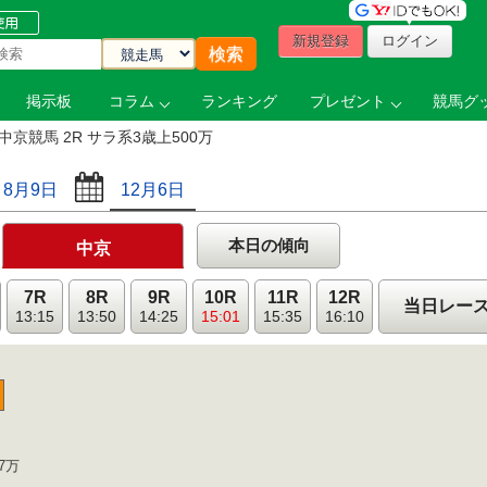
新規登録
ログイン
掲示板
コラム
ランキング
プレゼント
競馬グッ
中京競馬 2R サラ系3歳上500万
8月9日
12月6日
本日の傾向
中京
7R
8R
9R
10R
11R
12R
当日レー
13:15
13:50
14:25
15:01
15:35
16:10
7万