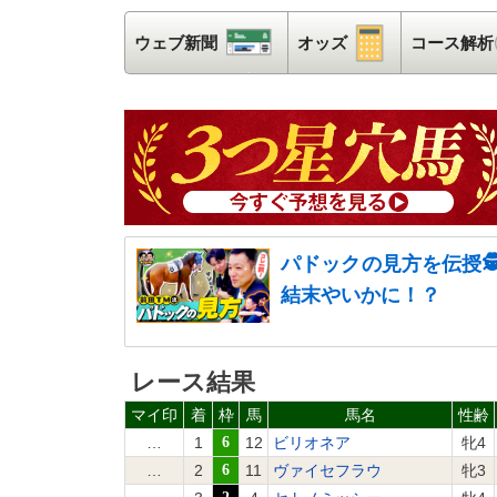
ウェブ新聞
ウェブ新聞
オッズ
オッズ
コース解析
パドックの見方を伝授
結末やいかに！？
レース結果
マイ印
着
枠
馬
馬名
性齢
…
1
6
12
ビリオネア
牝4
…
2
6
11
ヴァイセフラウ
牝3