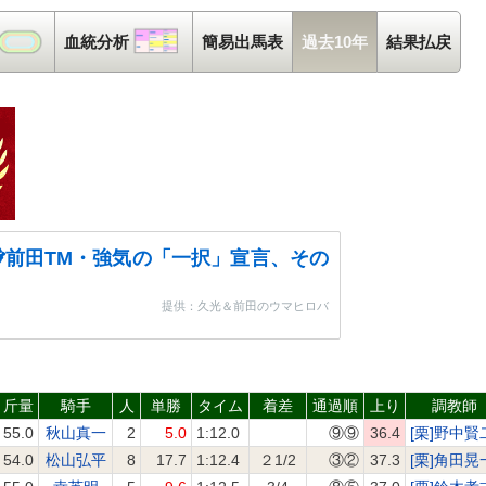
コース解析
血統分析
血統分析
簡易出馬表
過去10年
結果払戻
前田TM・強気の「一択」宣言、その
提供：久光＆前田のウマヒロバ
斤量
騎手
人
単勝
タイム
着差
通過順
上り
調教師
55.0
秋山真一
2
5.0
1:12.0
⑨⑨
36.4
[栗]野中賢
54.0
松山弘平
8
17.7
1:12.4
２1/2
③②
37.3
[栗]角田晃