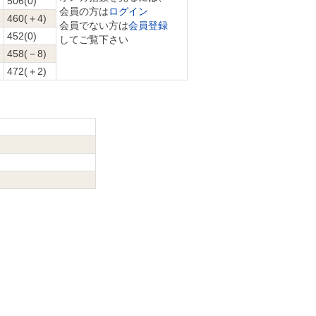
506(0)
会員の方は
ログイン
460(＋4)
会員でない方は
会員登録
452(0)
してご覧下さい
458(－8)
472(＋2)