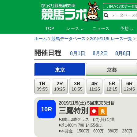
TOP
レース
ニュース
予想
ホーム
競馬データベース
2019/11/9 レース一覧
開催日程
8月1日
8月2日
8月8日
東京
京都
1R
2R
3R
4R
5R
6R
09:55
10:25
10:55
11:25
12:15
12:45
2019/11/9(土) 5回東京3日目
10R
三鷹特別
晴
良
3歳上2勝クラス (混)(特) 定量
芝1400m 7頭 14:55発走
本賞金 1500万 600万 380万 230万 