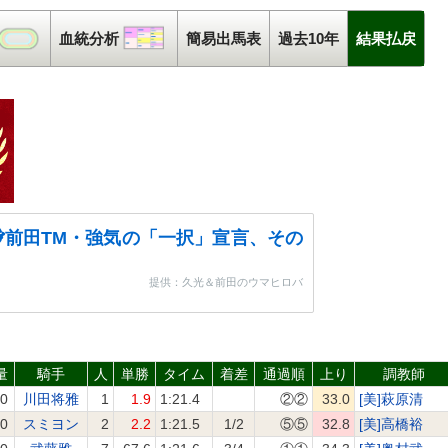
コース解析
血統分析
血統分析
簡易出馬表
過去10年
結果払戻
前田TM・強気の「一択」宣言、その
提供：久光＆前田のウマヒロバ
量
騎手
人
単勝
タイム
着差
通過順
上り
調教師
.0
川田将雅
1
1.9
1:21.4
②②
33.0
[美]萩原清
.0
スミヨン
2
2.2
1:21.5
1/2
⑤⑤
32.8
[美]高橋裕