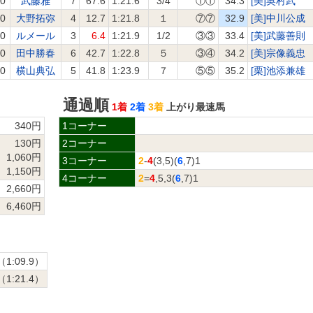
.0
武藤雅
7
67.6
1:21.6
3/4
①①
34.3
[美]奥村武
.0
大野拓弥
4
12.7
1:21.8
１
⑦⑦
32.9
[美]中川公成
.0
ルメール
3
6.4
1:21.9
1/2
③③
33.4
[美]武藤善則
.0
田中勝春
6
42.7
1:22.8
５
③④
34.2
[美]宗像義忠
.0
横山典弘
5
41.8
1:23.9
７
⑤⑤
35.2
[栗]池添兼雄
通過順
1着
2着
3着
上がり最速馬
340円
1コーナー
130円
2コーナー
1,060円
3コーナー
2
-
4
(3,5)(
6
,7)1
1,150円
4コーナー
2
=
4
,5,3(
6
,7)1
2,660円
6,460円
（1:09.9）
（1:21.4）