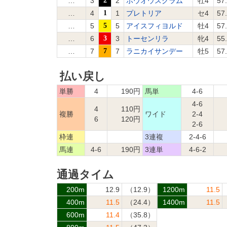
…
3
2
2
ホウオウスクラム
牡4
57
…
4
1
1
プレトリア
セ4
57
…
5
5
5
アイスフィヨルド
牡4
57
…
6
3
3
トーセンリラ
牝4
55
…
7
7
7
ラニカイサンデー
牡5
57
払い戻し
単勝
4
190円
馬単
4-6
4-6
4
110円
複勝
ワイド
2-4
6
120円
2-6
枠連
3連複
2-4-6
馬連
4-6
190円
3連単
4-6-2
通過タイム
200m
12.9
（12.9）
1200m
11.5
400m
11.5
（24.4）
1400m
11.5
600m
11.4
（35.8）