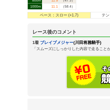
800m
11.5
（47.3）
1000m
11.1
（58.4）
ペース：スロー (+1.7)
テン：
レース後のコメント
1着
ブレイブメジャー
(川田将雅騎手)
「スムーズにしっかりした内容で走ること