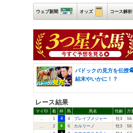
ウェブ新聞
ウェブ新聞
オッズ
オッズ
コース解析
パドックの見方を伝授
結末やいかに！？
レース結果
マイ印
着
枠
馬
馬名
性齢
斤
…
1
4
4
ブレイブメジャー
牡3
56
…
2
6
6
カルリーノ
牡3
56