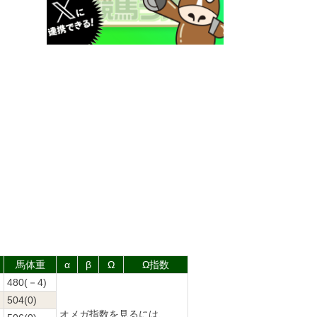
馬体重
α
β
Ω
Ω指数
480(－4)
504(0)
オメガ指数を見るには、