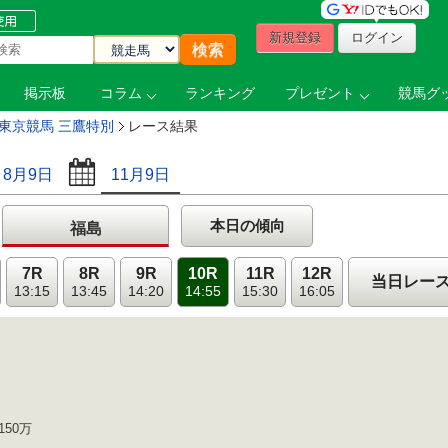
新規登録
ログイン
掲示板
コラム
ランキング
プレゼント
競馬グッ
東京競馬 三鷹特別
レース結果
8月9日
11月9日
本日の傾向
福島
7R
8R
9R
10R
11R
12R
当日レー
13:15
13:45
14:20
14:55
15:30
16:05
150万