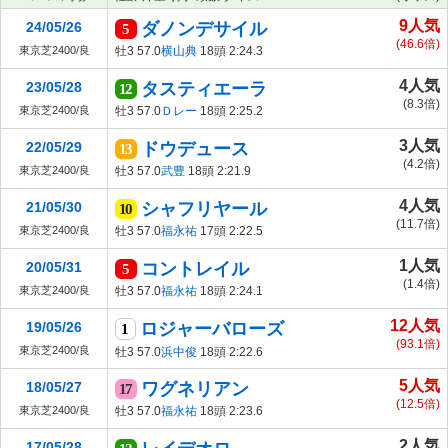
9人気
ダノンデサイル
24/05/26
5
(46.6倍)
東京芝2400/良
牡3 57.0
横山典
18頭 2:24.3
4人気
タスティエーラ
23/05/28
12
(8.3倍)
東京芝2400/良
牡3 57.0
Ｄレー
18頭 2:25.2
3人気
ドウデュース
22/05/29
13
(4.2倍)
東京芝2400/良
牡3 57.0
武豊
18頭 2:21.9
4人気
シャフリヤール
21/05/30
10
(11.7倍)
東京芝2400/良
牡3 57.0
福永祐
17頭 2:22.5
1人気
コントレイル
20/05/31
5
(1.4倍)
東京芝2400/良
牡3 57.0
福永祐
18頭 2:24.1
12人気
ロジャーバローズ
19/05/26
1
(93.1倍)
東京芝2400/良
牡3 57.0
浜中俊
18頭 2:22.6
5人気
ワグネリアン
18/05/27
17
(12.5倍)
東京芝2400/良
牡3 57.0
福永祐
18頭 2:23.6
2人気
17/05/28