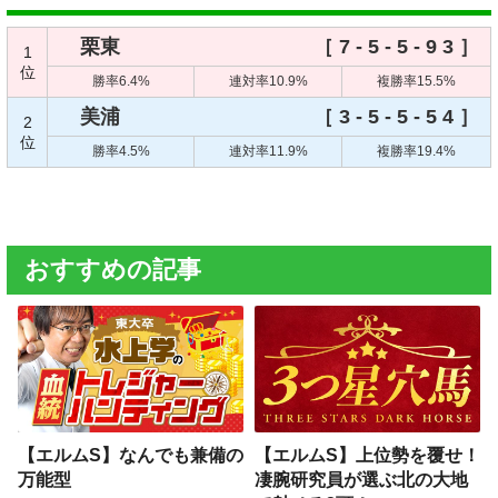
栗東
［7-5-5-93］
1
位
勝率6.4%
連対率10.9%
複勝率15.5%
美浦
［3-5-5-54］
2
位
勝率4.5%
連対率11.9%
複勝率19.4%
おすすめの記事
【エルムS】なんでも兼備の
【エルムS】上位勢を覆せ！
万能型
凄腕研究員が選ぶ北の大地