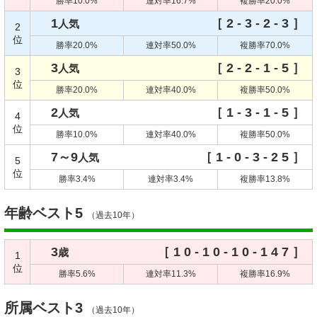
勝率10.0%
連対率16.7%
複勝率20.0%
1
［2-3-2-3］
人気
2
位
勝率20.0%
連対率50.0%
複勝率70.0%
3
［2-2-1-5］
人気
3
位
勝率20.0%
連対率40.0%
複勝率50.0%
2
［1-3-1-5］
人気
4
位
勝率10.0%
連対率40.0%
複勝率50.0%
7～9
［1-0-3-25］
人気
5
位
勝率3.4%
連対率3.4%
複勝率13.8%
年齢ベスト5
（過去10年）
3
［10-10-10-147］
歳
1
位
勝率5.6%
連対率11.3%
複勝率16.9%
所属ベスト3
（過去10年）