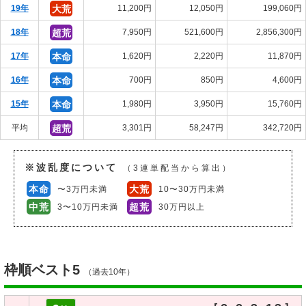
大荒
19年
11,200円
12,050円
199,060円
超荒
18年
7,950円
521,600円
2,856,300円
本命
17年
1,620円
2,220円
11,870円
本命
16年
700円
850円
4,600円
本命
15年
1,980円
3,950円
15,760円
超荒
平均
3,301円
58,247円
342,720円
※波乱度について
（3連単配当から算出）
本命
大荒
〜3万円未満
10〜30万円未満
中荒
超荒
3〜10万円未満
30万円以上
枠順ベスト5
（過去10年）