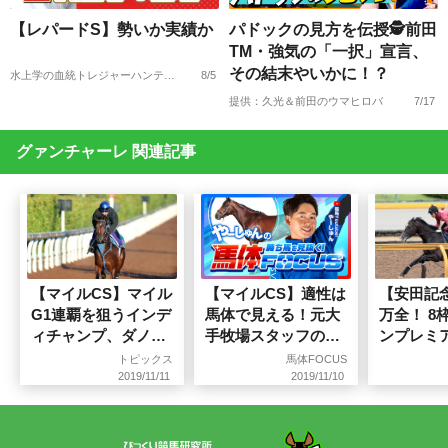
【レパードS】勢いか実績か
パドックの見方を伝授🕵前田
TM・強気の「一択」宣言、
その結末やいかに！？
水上学の血統トレジャーハンティング
8/5
提供：久光＆前田のウマヒロバ
7/17
グァンチャーレ 関連記事
【マイルCS】マイル
【マイルCS】適性は
【安田記
G1連覇を狙うインデ
馬体で見える！元大
万全！ 8
ィチャンプ、ダノン
手牧場スタッフのイ
ンプレミ
プレミアムらの１週
チオシ＆特注馬！
も通りに
トピックス
馬体FOCUS
前コメント
けて」
2019/11/11
2019/11/10