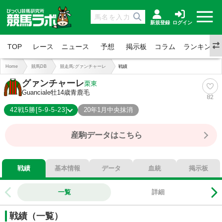
新規登録
ログイン
TOP
レース
ニュース
予想
掲示板
コラム
ランキング
Home
競馬DB
競走馬:グァンチャーレ
戦績
グァンチャーレ
栗東
Guanciale
牡14歳
青鹿毛
82
42戦5勝[5-9-5-23]
20年1月中央抹消
5-9-5-23
総合成績
産駒データはこちら
12%
勝率
33%
連対
45%
複勝
戦績
基本情報
データ
血統
掲示板
一覧
詳細
戦績（一覧）