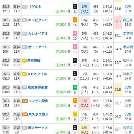
2
2015
阪神
リゲルＳ
2着
456
1:34.2
武豊
OP
33.6
1219
11R
芝1600
良
(3人)
(0)
(+0.1)
55.0
3
7
2015
東京
キャピタルＳ
10着
456
1:33.7
田辺裕
OP
33.7
1128
11R
芝1600
良
(9人)
(0)
(+0.5)
56.0
14
8
2015
京都
カシオペアＳ
5着
456
1:46.0
幸英明
OP
34.1
1101
11R
芝1800
良
(5人)
(
＋10
)
(+0.3)
54.0
10
8
2015
阪神
ポートアイＳ
10着
446
1:34.9
幸英明
OP
34.3
1004
11R
芝1600
良
(3人)
(0)
(+1.2)
54.0
15
2
2015
東京
東京優駿
8着
446
2:24.1
松岡正
GI
34.7
0531
10R
芝2400
良
(15人)
(＋6)
(+0.9)
57.0
4
2
2015
東京
ＮＨＫマイル
12着
440
1:34.4
蛯名正
GI
34.3
0510
11R
芝1600
良
(11人)
(－2)
(+0.9)
57.0
4
6
2015
中山
報知杯弥生賞
4着
442
2:02.4
武豊
GII
35.8
0308
11R
芝2000
稍
(7人)
(－4)
(+0.6)
56.0
6
7
2015
京都
シンザン記念
1着
446
1:34.8
武豊
GIII
33.7
0111
11R
芝1600
良
(2人)
(
＋12
)
(-0.0)
56.0
9
5
2014
東京
東スポ２歳Ｓ
7着
434
1:48.2
武豊
GIII
34.3
1124
11R
芝1800
良
(7人)
(－6)
(+0.3)
55.0
6
2
2014
京都
萩ステークス
3着
440
1:47.9
義英真
OP
35.1
1101
9R
芝1800
良
(4人)
(－8)
(+0.3)
55.0
2