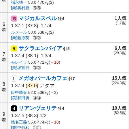
着
福永祐一
53.0 470kg(2)
[栗]奥村豊
⑤⑤
マジカルスペル
1人気
15
牡4
(1.7倍)
6
1:37.1
(37.8)
１1/4
着
ルメール
58.0 538kg(2)
[栗]藤原英
③②
サクラエンパイア
6人気
9
牡5
(29.3倍)
7
1:37.4
(38.1)
１3/4
着
モレイラ
55.0 472kg(
－10
)
[美]堀宣行
③②
メガオパールカフェ
15人気
1
牡7
(224.3倍)
8
1:37.4
(37.0)
アタマ
着
田中勝春
52.0 536kg(－2)
[美]和田勇
⑭⑭
リアンヴェリテ
10人気
4
牡4
(52.5倍)
9
1:37.5
(38.3)
1/2
着
蛯名正義
55.0 474kg(
－10
)
[栗]中竹和
①①