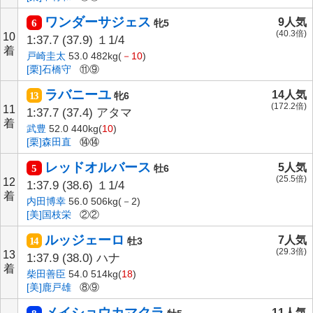
ワンダーサジェス
9人気
6
牝5
(40.3倍)
10
1:37.7
(37.9)
１1/4
着
戸崎圭太
53.0 482kg(
－10
)
[栗]石橋守
⑪⑨
ラバニーユ
14人気
13
牝6
(172.2倍)
11
1:37.7
(37.4)
アタマ
着
武豊
52.0 440kg(
10
)
[栗]森田直
⑭⑭
レッドオルバース
5人気
5
牡6
(25.5倍)
12
1:37.9
(38.6)
１1/4
着
内田博幸
56.0 506kg(－2)
[美]国枝栄
②②
ルッジェーロ
7人気
14
牡3
(29.3倍)
13
1:37.9
(38.0)
ハナ
着
柴田善臣
54.0 514kg(
18
)
[美]鹿戸雄
⑧⑨
メイショウカマクラ
11人気