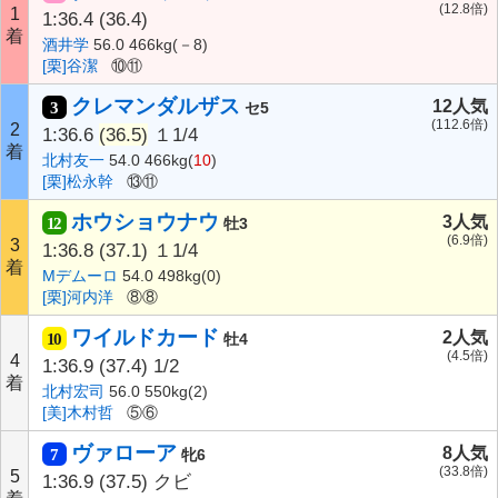
(12.8倍)
1
1:36.4
(36.4)
着
酒井学
56.0 466kg(－8)
[栗]谷潔
⑩⑪
クレマンダルザス
12人気
3
セ5
(112.6倍)
2
1:36.6
(36.5)
１1/4
着
北村友一
54.0 466kg(
10
)
[栗]松永幹
⑬⑪
ホウショウナウ
3人気
12
牡3
(6.9倍)
3
1:36.8
(37.1)
１1/4
着
Mデムーロ
54.0 498kg(0)
[栗]河内洋
⑧⑧
ワイルドカード
2人気
10
牡4
(4.5倍)
4
1:36.9
(37.4)
1/2
着
北村宏司
56.0 550kg(2)
[美]木村哲
⑤⑥
ヴァローア
8人気
7
牝6
(33.8倍)
5
1:36.9
(37.5)
クビ