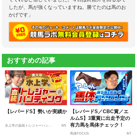
したが、馬が強くなっていますね。勝てたのは馬のお
かげです」
おすすめの記事
【レパードS】勢いか実績か
【レパードS／CBC賞／エ
ルムS】3重賞に出走予定の
有力馬を馬体チェック！
水上学の血統トレジャーハンティング
8/5
馬体FOCUS
8/7