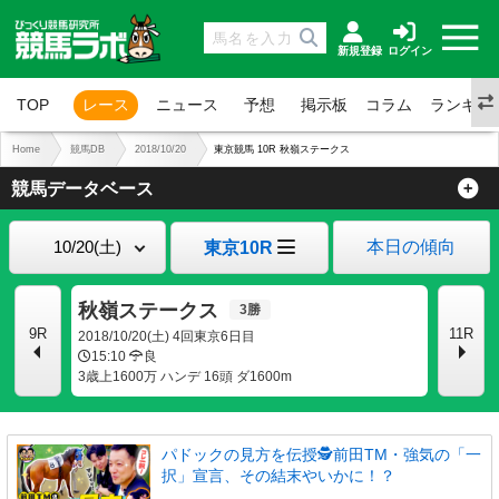
新規登録
ログイン
TOP
レース
ニュース
予想
掲示板
コラム
ランキン
Home
競馬DB
2018/10/20
東京競馬 10R 秋嶺ステークス
競馬データベース
本日の傾向
東京10R
秋嶺ステークス
9R
11R
2018/10/20(土) 4回東京6日目
15:10
良
3歳上1600万 ハンデ 16頭 ダ1600m
パドックの見方を伝授🕵前田TM・強気の「一
択」宣言、その結末やいかに！？