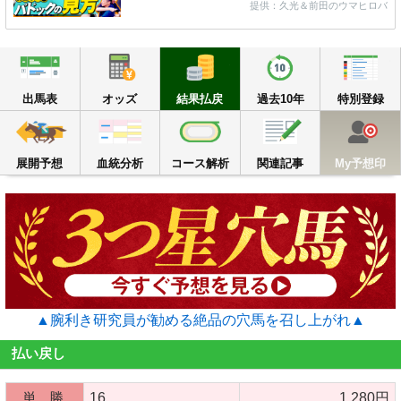
提供：久光＆前田のウマヒロバ
出馬表
オッズ
結果払戻
過去10年
出馬表
オッズ
結果払戻
過去10年
特別登録
展開予想
血統分析
コース解析
関連記事
M
展開予想
血統分析
コース解析
関連記事
My予想印
▲腕利き研究員が勧める絶品の穴馬を召し上がれ▲
払い戻し
単 勝
16
1,280円