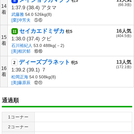
8
牡5
(66.3倍)
14
1:37.9
(38.4)
アタマ
着
武藤雅
54.0 526kg(8)
[栗]沖芳夫
⑤⑥
セイカエドミザカ
16人気
11
牡5
(404.5倍)
15
1:38.0
(37.4)
クビ
着
石川裕紀人
53.0 488kg(－2)
[美]相沢郁
⑯⑯
ディーズプラネット
13人気
2
牝5
(172.1倍)
16
1:39.2
(39.1)
７
着
松岡正海
54.0 508kg(8)
[美]藤原辰
⑫⑪
通過順
1コーナー
2コーナー