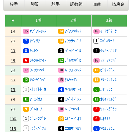
枠番
脚質
騎手
調教師
血統
払戻金
R
1着
2着
3着
15
14
16
ｻﾌﾞｱﾄﾐｯｸ
ｱｲｱﾝｿﾘｯﾄ
ﾐｰﾄｻﾞﾀｰｹ
1R
1
ｴﾎﾟｶﾘｰﾅ
7
14
ｱｲｵﾘｱ
ｵﾝｸﾗｳﾄﾞﾅ
2R
8
3
4
ｼｭﾚﾝ
ﾎﾟｯﾄﾞﾍﾞﾙ
ﾀｯｶｰﾊﾞﾘｱ
3R
6
12
16
ｼｬﾝﾊｲﾅｲﾄ
ﾃﾞﾙﾏｱﾎﾟﾛ
ﾗｼﾞｬｱﾝﾊﾟ
4R
17
18
15
ｳｨｯｼｭﾂﾘｰ
ﾑｰﾝｽﾄﾗｯｸ
ﾋﾞﾘﾝｸﾞｽ
5R
12
15
14
ｱﾒｰｼﾞﾝｸﾞ
ｻﾑｼｬｲﾝ
ﾒﾘｰｸﾘｽﾏｽ
6R
1
ｽﾄﾚｲﾄﾄｰｶ
4
6
ｳｨﾙｻｳﾞｧｲ
ｶｻﾞﾝﾗｸ
7R
11
4
12
ｱｰｽｲｵｽ
ｽﾍﾟｲﾄﾞｱﾝ
ｵｳｹﾝｼﾙｳﾞ
8R
9
10
3
ｳﾞﾙｶｰﾉ
ﾙｰﾁｪﾛｯｻ
ﾔﾏﾆﾝｶﾞﾗｯ
9R
1
ｼﾞｭｰﾝﾌﾞﾚ
14
6
ｽﾋﾟｰﾄﾞｵﾌ
ﾚｵﾃﾐｽ
10R
1
ｼｯｸｽﾍﾟﾝｽ
4
8
ｴｺﾛｳﾞｧﾙﾂ
ｿｳﾙﾗｯｼｭ
11R