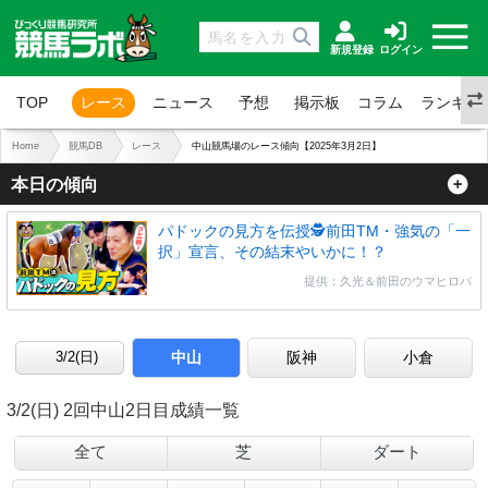
新規登録
ログイン
TOP
レース
ニュース
予想
掲示板
コラム
ランキン
Home
競馬DB
レース
中山競馬場のレース傾向【2025年3月2日】
本日の傾向
パドックの見方を伝授🕵前田TM・強気の「一
択」宣言、その結末やいかに！？
提供：久光＆前田のウマヒロバ
中山
阪神
小倉
3/2(日) 2回中山2日目成績一覧
全て
芝
ダート