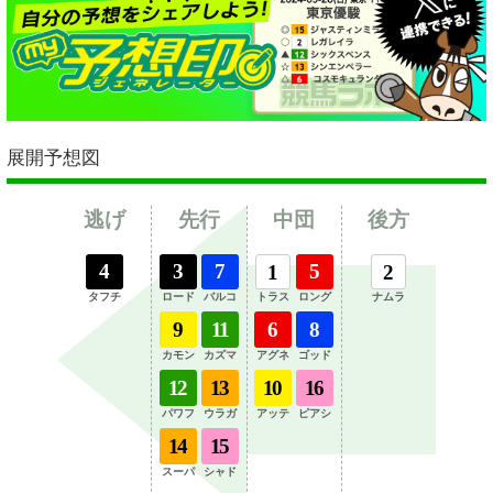
展開予想図
逃げ
先行
中団
後方
4
3
7
5
1
2
トラス
ナムラ
タフチ
ロード
バルコ
ロング
9
11
6
8
カモン
カズマ
アグネ
ゴッド
12
13
10
16
パワフ
ウラガ
アッテ
ピアシ
14
15
スーパ
シャド