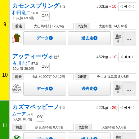
カモンスプリング
牡3
502kg(
＋10
)
◁
◀
◁
◁
和田竜二
56.0
Ω83
13人気
69.8倍
9
前走
大山崎特別 12人
9着
2走前
大府特別 14人
10着
データ
過去走
…
0
アッティーヴォ
牡5
452kg(
＋10
)
◁
◀
◀
◁
古川吉洋
57.0
Ω80
10人気
39.0倍
10
前走
4歳上1000万 9人
12着
2走前
ラジオ福島賞 8人
6着
データ
過去走
…
0
カズマペッピーノ
牡5
522kg(
＋26
)
◁
◀
◀
◁
ムーア
57.0
Ω81
6人気
16.7倍
11
前走
伊良湖特別 8人
3着
2走前
大須特別 5人
6着