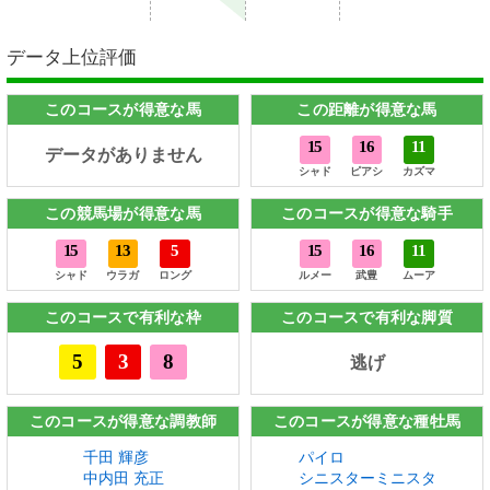
データ上位評価
このコースが得意な馬
この距離が得意な馬
15
16
11
データがありません
シャド
ピアシ
カズマ
この競馬場が得意な馬
このコースが得意な騎手
15
13
5
15
16
11
シャド
ウラガ
ロング
ルメー
武豊
ムーア
このコースで有利な枠
このコースで有利な脚質
5
3
8
逃げ
このコースが得意な調教師
このコースが得意な種牡馬
千田 輝彦
パイロ
中内田 充正
シニスターミニスタ