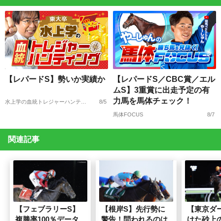
【レパードS】勢いか実績か
【レパードS／CBC賞／エル
ムS】3重賞に出走予定の有
力馬を馬体チェック！
水上学の血統トレジャーハンティング
8/5
馬体FOCUS
8/7
関連記事
【フェブラリーS】
【根岸S】先行勢に
【東京ダ
複勝率100％データ
警告！問われるのは
けた砂上