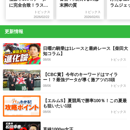
に完全合致！ラスト
末脚の質
ラムジェ
G1で恩返しを狙う
ト3冠の2
トピックス
トピックス
「執念の一頭」！
2026/02/22
2026/02/01
更新情報
日曜の騎乗は1レースと最終レース【柴田大
知コラム】
08/06
トピックス
【CBC賞】今年のキーワードはマイラ
ー！？最強データが導く激アツの3頭
08/06
トピックス
【エルムS】夏競馬で勝率100％！この夏最
も狙いたい1頭
08/06
トピックス
直線1000m女王