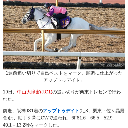
1週前追い切りで自己ベストをマーク、順調に仕上がった
アップトゥデイト」
19日、
中山大障害(J.G1)
の追い切りが栗東トレセンで行わ
れた。
前走、阪神JS1着の
アップトゥデイト
(牡8、栗東・佐々晶厩
舎)は、助手を背にCWで追われ、6F81.6－66.5－52.9－
40.1－13.2秒をマークした。