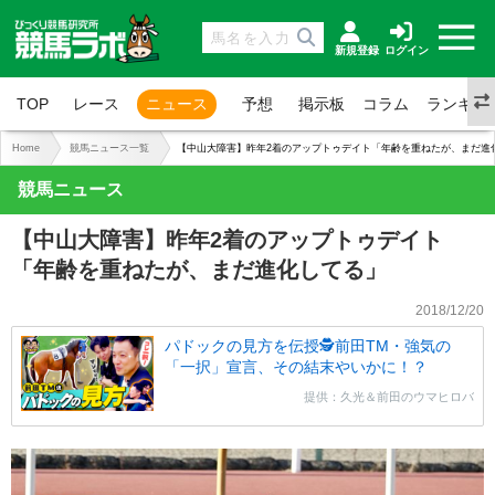
新規登録
ログイン
TOP
レース
ニュース
予想
掲示板
コラム
ランキン
Home
競馬ニュース一覧
【中山大障害】昨年2着のアップトゥデイト「年齢を重ねたが、まだ進
競馬ニュース
【中山大障害】昨年2着のアップトゥデイト
「年齢を重ねたが、まだ進化してる」
2018/12/20
パドックの見方を伝授🕵前田TM・強気の
「一択」宣言、その結末やいかに！？
提供：久光＆前田のウマヒロバ