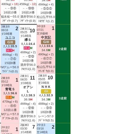
34.6
H
480kg(
＋16
)
458kg(
－10
)
494kg(＋4)
－－⑨⑧
－－⑩⑩
－⑤⑤⑤
16頭10番
16頭14番
16頭9番
0
福永祐一
55.0
酒井学
56.0
松山弘平
55.0
ｱﾃﾞｨﾗｰ(0.7)
ｱﾃﾞｨﾗｰ(0.9)
ﾄﾛﾜｾﾞﾄ(1.2)
3中京8
3東京6
1
2
2東京11
10
07/21
06/16
05/25
芝16曇稍
ダ16晴重
ダ14晴良
中京記
ユニコ
欅Ｓ
Ｇ
Ｇ
Ｇ
9人
1:24.4
Ⅲ
3人
1:33.6
Ⅲ
2人
1:35.5
35.4
M
2走前
34.6
M
36.5
H
468kg(＋2)
490kg(＋2)
464kg(－6)
－－⑫⑬
－④⑦⑦
－－⑦⑤
16頭3番
16頭5番
15頭8番
酒井学
56.0
0
松山弘平
52.0
Mデムー
56.0
ｱﾙｸﾄｽ(1.0)
ｸﾘﾉｶﾞｳ(0.0)
ﾜｲﾄﾞﾌｧ(0.0)
2東京6
2東京1
10
11
2東京8
1
05/05
04/20
05/12
芝16晴良
ダ16晴良
ダ16晴良
ＮＨＫ
オアシ
青竜Ｓ
Ｇ
L
3人
1:36.6
Ⅰ
6人
1:38.3
4人
1:32.9
35.6
M
3走前
36.9
H
34.3
M
470kg(＋6)
466kg(－4)
488kg(＋2)
－－④④
－－⑫⑭
－－⑨⑨
12頭11番
16頭8番
18頭6番
Mデムー
57.0
0
酒井学
56.0
レーン
57.0
ﾃﾞｱﾌﾙｰ(0.0)
ｱﾙｸﾄｽ(1.6)
ｱﾄﾞﾏｲﾔ(0.5)
2阪神3
2中京3
7
2
2中京2
1
03/30
03/16
03/10
ダ14雨稍
芝14晴良