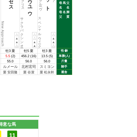
母
馬
父
名
名
母
名
脚
父
質
サクラバクシンオー
スペシャルウィーク
New Approach
△
△
△
▲
△
▲
▲
▲
▲
△
▲
△
牡3 栗
牡5 栗
牡3 鹿
性·齢
5.5
(2)
456.2
(16)
13.5
(5)
単勝(人)
55.0
56.0
56.0
斤量
ルメール
北村宏司
スミヨン
騎手
栗 安田隆
栗 谷潔
栗 松永幹
厩舎
得意な馬
11