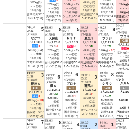
35.9
H
35.6
H
---
502kg(0)
492kg(0)
520kg(＋4)
526kg(0)
504kg(－2)
534kg(--
－－⑮⑮
⑦⑦⑥⑥
⑥⑤④⑥
－－⑨⑨
－－⑤⑦
－－－
16頭8番
11頭11番
16頭15番
11頭1番
16頭16番
16頭--
藤岡佑介
57.5
田辺裕信
56.0
武士沢友
54.0
浜中俊
57.0
シュタル
56.0
吉原寛人
ﾓﾝﾍﾟﾙﾃ(0.8)
ﾛｰｽﾞﾌﾟ(0.3)
ｻﾄﾉﾃｨﾀ(3.8)
ｴｱｱﾙﾏｽ(0.2)
ｼｮｰﾑ(0.1)
ｱﾙｸﾄｽ(0.
3中京4
4中山6
3阪神3
2新潟8
3東京8
4東京7
5
8
5
1
8
07/07
09/21
06/08
08/18
06/23
10/21
ダ14晴稍
ダ12曇良
ダ14曇重
ダ12晴良
ダ16曇重
ダ21晴良
プロ
ながつ
天保山
ＮＳＴ
夏至Ｓ
ブラジ
7人
1:10.2
8人
1:23.0
6人
1:10.9
1人
1:35.0
1人
2:11.0
Ⅲ
6人
1:21
35.9
H
35.6
H
35.6
H
35.5
M
37.7
M
35.4
H
502kg(＋4)
526kg(0)
506kg(－2)
492kg(0)
516kg(
－10
)
534kg(－
－－⑪⑪
－－⑩⑫
－－⑫⑫
－－②②
③④⑤⑤
－－⑬
16頭7番
15頭8番
15頭5番
14頭6番
16頭1番
15頭5
大野拓弥
59.0
岩田康誠
57.0
田中勝春
55.0
田辺裕信
56.0
田中勝春
54.0
松若風馬
ｺﾞｰﾙﾄﾞ(1.2)
ｳﾞｪﾝｼﾞ(0.8)
ｽﾄﾛﾍﾞﾘ(0.6)
ｸﾞﾛｰﾘｰ(0.4)
ﾗｲﾝﾙｰﾌ(0.6)
ｱﾙｸﾄｽ(0.
3中京4
4阪神8
0浦和0
1東京2
6
8
3
2東京11
2東京12
6
07/07
3
09/29
05/29
01/28
05/25
05/26
ダ14晴稍
ダ20曇不
ダ14良
ダ14晴重
ダ14晴良
ダ16晴良
プロキ
シリウ
さき
根岸Ｓ
欅Ｓ
薫風Ｓ
Ｇ
Ｇ
Ｇ
3人
1:24.1
1人
1:37.2
Ⅲ
Ⅲ
Ⅱ
9人
1:21.9
4人
2:03.0
--人
1:26
Ⅲ
2人
1:21.9
35.9
M
36.2
H
36.4
H
37.1
M
---
34.4
H
526kg(0)
492kg(0)
508kg(0)
526kg(0)
540kg(--
498kg(
＋10
)
－－⑥⑥
－－⑦⑦
－－⑨⑧
⑧⑦⑩⑪
－－－
－－⑬⑬
16頭5番
15頭15番
15頭7番
16頭1番
12頭--
14頭6番
浜中俊
57.0
Mデムー
57.0
酒井学
56.0
武豊
54.0
戸崎圭太
福永祐一
57.0
ｱﾙｸﾄｽ(0.7)
ﾚﾋﾟｱｰｳ(0.5)
ｱﾙｸﾄｽ(0.7)
ｵﾒｶﾞﾊﾟ(1.5)
ｳｲﾝﾑｰﾄ(-1
ﾉﾝｺﾉﾕﾒ(0.4)
4中京2
2阪神3
1東京8
7
8
2東京11
2東京5
3中京1
12/03
4
2
1
03/30
02/17
05/25
05/04
06/30
ダ18晴良
ダ14雨稍
ダ16晴良