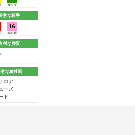
カ
サンラ
得意な騎手
16
将
福永祐
有利な脚質
げ
得意な種牡馬
ナロア
ューズ
ード