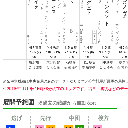
マンハッタンカフェ
アグネスタキオン
ジョリーズヘイロー
サンダーガルチ
El Corredor
B
スキャン
△
△
△
△
△
△
▲
▲
▲
▲
▲
△
△
▲
△
▲
△
△
△
△
牡7 青鹿
牡6 黒鹿
牡5 黒鹿
牡4 鹿
牡5 鹿
牡5 
12.5
(4)
116.5
(13)
27.0
(11)
14.9
(6)
333.1
(15)
10.0
(3
56.0
56.0
56.0
56.0
56.0
59.0
福永祐一
大野拓弥
石橋脩
田辺裕信
田中勝春
森泰
栗 湯窪幸
栗 大久保
栗 須貝尚
美 加藤征
栗 大橋勇
栗 音無
※条件別成績は中央競馬のみのデータとなります／公営競馬所属馬の馬柱は中央競
※2019年11月9日15時38分現在のオッズです。結果・成績など
展開予想図
※過去の戦績から自動表示
逃げ
先行
中団
後方