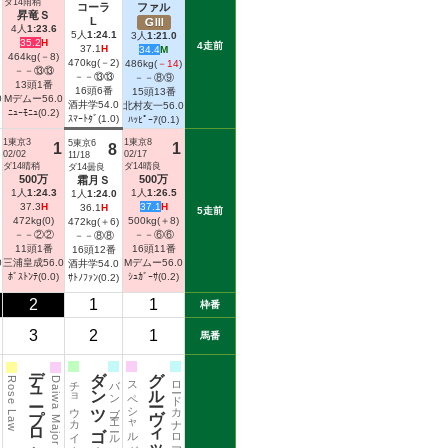
ダ14雨稍
コーラ
ファル
昇竜Ｓ
L
Ｇ
4人
1:23.6
5人
1:24.1
Ⅲ
3人
1:21.0
35.2
H
4走前
37.1
H
34.4
M
464kg(－8)
470kg(－2)
486kg(
－14
)
－－⑬⑬
－－⑬⑬
－－⑧⑨
13頭1番
16頭6番
15頭13番
0
Mデムー
56.0
酒井学
54.0
北村友一
56.0
ﾆｭｰﾓﾆｭ(0.2)
ｽﾏｰﾄﾀﾞ(1.0)
ﾊｯﾋﾟｰｱ(0.1)
1東京3
1東京8
5東京6
1
1
8
02/02
02/17
11/18
ダ14晴稍
ダ14晴良
ダ14曇良
500万
500万
霜月Ｓ
1人
1:24.3
1人
1:26.5
1人
1:24.0
37.3
H
37.1
H
36.1
H
5走前
472kg(0)
500kg(＋8)
472kg(＋6)
－－②②
－－⑥⑥
－－⑧⑧
11頭1番
16頭11番
16頭12番
0
三浦皇成
56.0
Mデムー
56.0
酒井学
54.0
ﾎﾞｽﾄﾝﾃ(0.0)
ｼｭｶﾞｰｻ(0.2)
ｻﾄﾉﾌｧﾝ(0.2)
2
1
1
枠番
3
2
1
馬番
デュープロセス
ダンツゴウユウ
グルーヴィット
ー
チョウカイクリス
バンブーエール
スペシャルグルーヴ
ロードカナロア
Rose Law
Daiwa Major