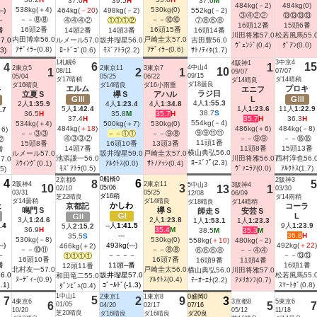
37.0
H
39.5
H
37.6
M
484kg(－2)
484kg(0)
538kg(＋4)
530kg(0)
-)
464kg(
－20
)
498kg(－2)
552kg(－2)
③④②②
⑬⑬⑬⑬
－－⑧⑧
－－⑩⑩
－
④④④②
①①①②
⑦⑧⑥⑧
16頭12番
15頭6番
16頭2番
16頭15番
番
14頭2番
14頭3番
16頭14番
川田将雅
57.0
松若風馬
55.
内田博幸
56.0
戸崎圭太
57.0
57.0
ルメール
57.0
坂井瑠星
56.0
吉田豊
56.0
ｳﾞｪﾝｼﾞ(0.4)
ｸﾞｱﾝ(0.0)
ｱﾃﾞｨﾗｰ(0.8)
ｱﾃﾞｨﾗｰ(0.6)
3)
ﾛｰﾄﾞｺﾞ(0.6)
ﾓｽﾞｱﾄﾗ(2.2)
ｻﾄﾉﾃｨﾀ(1.7)
1札幌6
3中京4
4阪神1
6
15
4
1
4中山4
2東京5
2東京11
3東京7
10
1
08/11
2
1
07/07
09/07
09/15
05/04
05/25
06/22
ダ17晴稍
ダ14晴稍
ダ14晴良
ダ18曇良
ダ16晴良
ダ14晴良
ダ16小雨重
エルム
プロキ
キ
エニフ
ラジ日
立夏Ｓ
欅Ｓ
アハル
Ｇ
L
Ｇ
4人
1:55.3
2人
1:35.9
4人
1:23.4
4人
1:34.8
Ⅲ
Ⅲ
5人
1:42.4
1人
1:23.6
11人
1:22.9
.7
38.7
S
36.5
H
35.8
M
35.7
H
37.4
H
35.7
H
36.3
H
554kg(－4)
534kg(＋4)
500kg(＋7)
530kg(0)
484kg(
＋18
)
486kg(＋6)
484kg(－8)
6)
⑨⑨⑪⑪
－－③③
－－①①
－－⑨⑧
④③③②
－－⑨⑨
－－⑮⑮
⑫
11頭1番
15頭8番
16頭10番
13頭3番
14頭7番
11頭8番
15頭13番
番
横山典弘
56.0
ルメール
57.0
坂井瑠星
59.0
戸崎圭太
57.0
池添謙一
56.0
川田将雅
56.0
西村淳也
56.
57.0
ﾛｰｽﾞﾌﾟ(2.3)
ｽｳｨﾝｸﾞ(0.1)
ｱﾙｸﾄｽ(0.0)
ｻﾄﾉｱｯｼ(0.4)
ﾓｽﾞｱﾄﾗ(0.5)
ｳﾞｧﾆﾗｱ(0.0)
ｱﾙｸﾄｽ(1.7)
5)
0船橋0
2京都6
2阪神3
4
6
8
5
2阪神4
2東京11
5中山3
3阪神4
10
3
05/06
13
1
02/10
03/30
03/31
05/25
12/08
06/09
ダ16稍
芝22晴良
ダ14雨稍
ダ14曇稍
ダ14晴良
ダ18晴良
ダ14晴稍
た
かしわ
京都記
コーラ
鳴門Ｓ
欅Ｓ
師走Ｓ
安芸Ｓ
Ｇ
Ｇ
L
Ｇ
3人
1:24.6
2人
1:23.8
1人
1:53.1
1人
1:23.3
Ⅰ
.4
--人
1:41.5
9人
1:23.9
Ⅱ
5人
2:15.2
36.9
H
35.4
M
38.5
M
35.3
M
---
36.8
H
35.5
S
530kg(－8)
530kg(0)
558kg(
＋10
)
480kg(－2)
-)
493kg(---)
492kg(
＋22
)
466kg(＋2)
－－⑩⑪
－－⑧⑧
⑥⑥⑥⑧
－－④④
－
－－－－
－－⑬⑬
①①①①
16頭10番
16頭7番
16頭9番
11頭4番
番
11頭--番
16頭1番
12頭11番
北村友一
57.0
戸崎圭太
56.0
横山典弘
56.0
川田将雅
57.0
56.0
坂井瑠星
57.0
松若風馬
55.
和田竜二
55.0
ﾇｰﾃﾞｨｰ(0.9)
ｱﾙｸﾄｽ(0.4)
ﾃｰｵｰｴﾅ(2.2)
ｱﾒﾘｶﾝﾌ(0.7)
.1)
ｺﾞｰﾙﾄﾞ(-1.3)
ｽﾏｰﾄﾀﾞ(0.8)
ﾀﾞﾝﾋﾞｭ(0.4)
1中山1
2東京1
1東京8
0盛岡0
5
7
2
9
3
4東京6
3京都8
5東京6
6
01/05
5
7
04/20
02/17
07/16
10/20
05/12
11/18
芝20晴良
ダ16晴良
ダ16晴良
ダ20良