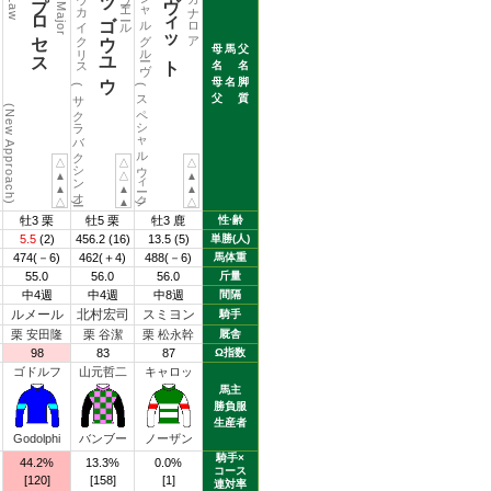
デュープロセス
ダンツゴウユウ
グルーヴィット
ー
チョウカイクリス
スペシャルグルーヴ
母
馬
父
名
名
母
名
脚
(サクラバクシンオー)
(スペシャルウィーク)
父
質
(New Approach)
△
△
△
▲
△
▲
▲
▲
▲
△
▲
△
牡3 栗
牡5 栗
牡3 鹿
性·齢
5.5
(2)
456.2
(16)
13.5
(5)
単勝(人)
474(－6)
462(＋4)
488(－6)
馬体重
55.0
56.0
56.0
斤量
中4週
中4週
中8週
間隔
ルメール
北村宏司
スミヨン
騎手
栗 安田隆
栗 谷潔
栗 松永幹
厩舎
98
83
87
Ω指数
ゴドルフ
山元哲二
キャロッ
馬主
勝負服
生産者
Godolphi
バンブー
ノーザン
騎手×
44.2%
13.3%
0.0%
コース
[120]
[158]
[1]
連対率