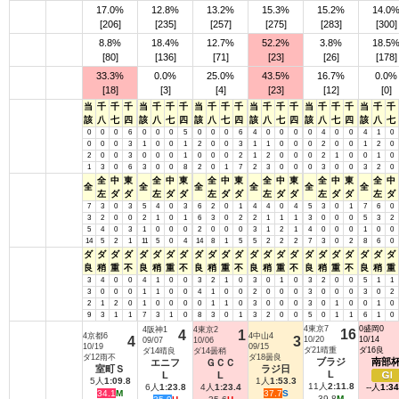
17.0%
12.8%
13.2%
15.3%
15.2%
14.0
[206]
[235]
[257]
[275]
[283]
[300]
8.8%
18.4%
12.7%
52.2%
3.8%
18.5
[80]
[136]
[71]
[23]
[26]
[178]
33.3%
0.0%
25.0%
43.5%
16.7%
0.0%
[18]
[3]
[4]
[23]
[12]
[0]
当
千
千
千
当
千
千
千
当
千
千
千
当
千
千
千
当
千
千
千
当
千
千
該
八
七
四
該
八
七
四
該
八
七
四
該
八
七
四
該
八
七
四
該
八
七
0
0
0
6
0
0
0
5
0
0
0
6
4
0
0
0
0
4
0
0
4
1
0
0
0
0
3
1
0
0
1
2
0
0
3
1
1
0
0
0
2
0
0
1
2
0
2
0
0
3
0
0
0
1
0
0
0
2
1
2
0
0
0
2
1
0
0
1
0
1
3
0
6
3
0
0
8
2
0
1
7
2
3
0
0
0
3
0
0
3
2
0
全
中
東
全
中
東
全
中
東
全
中
東
全
中
東
全
中
全
全
全
全
全
全
左
ダ
ダ
左
ダ
ダ
左
ダ
ダ
左
ダ
ダ
左
ダ
ダ
左
ダ
7
3
0
3
5
4
0
3
6
2
0
1
4
4
0
4
5
3
0
1
7
6
0
3
2
0
0
2
1
0
1
6
3
0
2
2
1
1
1
3
0
0
0
5
3
2
5
4
0
3
1
0
0
0
2
0
0
0
3
1
2
1
4
0
0
0
1
0
0
14
5
2
1
11
5
0
4
14
8
1
5
5
2
2
2
7
3
0
2
8
6
0
ダ
ダ
ダ
ダ
ダ
ダ
ダ
ダ
ダ
ダ
ダ
ダ
ダ
ダ
ダ
ダ
ダ
ダ
ダ
ダ
ダ
ダ
ダ
良
稍
重
不
良
稍
重
不
良
稍
重
不
良
稍
重
不
良
稍
重
不
良
稍
重
3
4
0
0
4
1
0
0
3
2
1
0
3
0
1
0
3
2
0
0
5
1
1
3
0
0
0
1
1
0
0
4
1
0
0
2
0
0
0
3
0
0
0
3
0
2
2
1
2
0
1
0
0
0
0
1
1
0
3
0
0
0
3
0
1
0
0
1
0
9
3
1
1
7
3
1
0
8
3
0
1
3
2
0
0
5
0
1
1
6
1
0
4東京7
0盛岡0
4阪神1
4東京2
16
4
1
4京都6
4中山4
4
3
10/20
10/14
09/07
10/06
10/19
09/15
ダ21晴重
ダ16良
ダ14晴良
ダ14曇稍
ダ12雨不
ダ18曇良
ブラジ
南部
エニフ
ＧＣＣ
室町Ｓ
ラジ日
L
L
L
5人
1:09.8
1人
1:53.3
11人
2:11.8
Ⅰ
6人
1:23.8
4人
1:23.4
--人
1:34
34.1
M
37.7
S
39.8
M