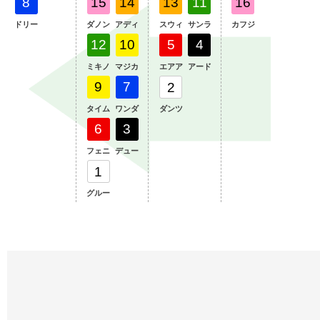
8
15
14
13
11
16
ドリー
ダノン
アディ
スウィ
サンラ
カフジ
12
10
5
4
ミキノ
マジカ
エアア
アード
9
7
2
タイム
ワンダ
ダンツ
6
3
フェニ
デュー
1
グルー