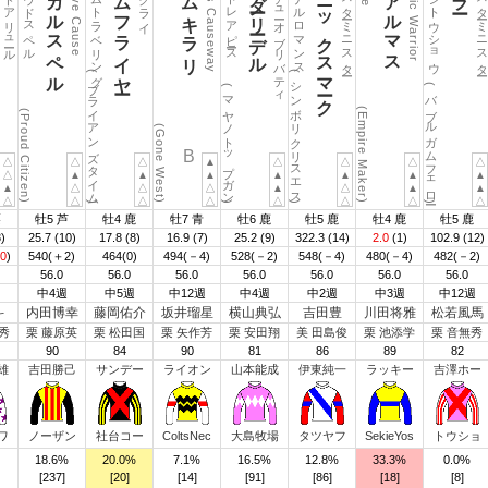
マジカルスペル
タイムフライヤー
ドリームキラリ
ワンダーリーデル
フェニックスマーク
エアアルマス
ゴールドアリュール
プラウドスペル
タイムトラベリング
アストレアピース
スタチューオブリバティ
エターナルロマンス
シニスターミニスター
ハイジトウショウ
シニスターミニスタ
Creative Cause
Giant’s Causeway
Majestic Warrior
(ブライアンズタイム)
(シンボリクリスエス)
(バブルガムフェロー)
(マヤノトップガン)
(Empire Maker)
(Proud Citizen)
(Gone West)
B
△
△
△
▲
△
△
△
△
△
▲
▲
▲
▲
▲
▲
▲
▲
△
△
△
▲
△
▲
▲
△
△
△
△
△
△
△
△
栗
牡5 芦
牡4 鹿
牡7 青
牡6 鹿
牡5 鹿
牡4 鹿
牡5 鹿
)
25.7
(10)
17.8
(8)
16.9
(7)
25.2
(9)
322.3
(14)
2.0
(1)
102.9
(12)
0
)
540(＋2)
464(0)
494(－4)
528(－2)
548(－4)
480(－4)
482(－2)
56.0
56.0
56.0
56.0
56.0
56.0
56.0
中4週
中5週
中12週
中4週
中2週
中3週
中12週
斗
内田博幸
藤岡佑介
坂井瑠星
横山典弘
吉田豊
川田将雅
松若風馬
秀
栗 藤原英
栗 松田国
栗 矢作芳
栗 安田翔
美 田島俊
栗 池添学
栗 音無秀
90
84
90
81
86
89
82
雄
吉田勝己
サンデー
ライオン
山本能成
伊東純一
ラッキー
吉澤ホー
ワ
ノーザン
社台コー
ColtsNec
大島牧場
タツヤフ
SekieYos
トウショ
18.6%
20.0%
7.1%
16.5%
12.8%
33.3%
0.0%
[237]
[20]
[14]
[91]
[86]
[18]
[8]