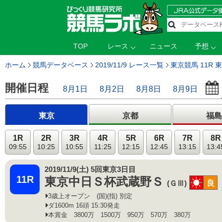
TOP
レース
ニュース
予想
ホーム
競馬データベース
2019/11/9 レース一覧
東京競馬 11R
開催日程
8月1日
8月2日
8月8日
8月9日
東京
京都
福島
1R
2R
3R
4R
5R
6R
7R
8R
09:55
10:25
10:55
11:25
12:15
12:45
13:15
13:4
2019/11/9(土) 5回東京3日目
11R
東京中日Ｓ杯武蔵野Ｓ
晴
良
(ＧⅢ)
3歳上オープン (国)(指) 別定
ダ1600m 16頭 15:30発走
本賞金 3800万 1500万 950万 570万 380万