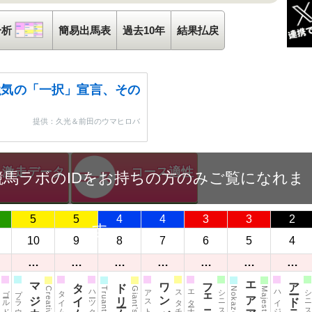
解析
分析
血統分析
簡易出馬表
過去10年
結果払戻
強気の「一択」宣言、その
提供：久光＆前田のウマヒロバ
激走データ
コース適性
競馬ラボのIDをお持ちの方のみご覧になれま
5
5
4
4
3
3
2
す
10
9
8
7
6
5
4
…
…
…
…
…
…
…
アードラー
ハーツクライ
Truant
Nokaze