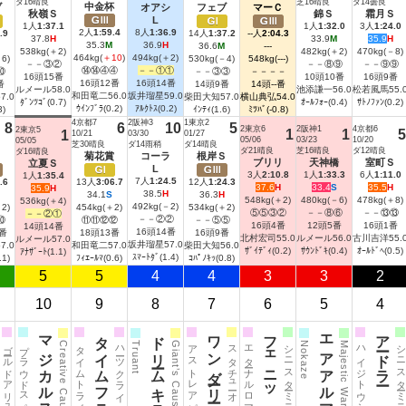
ダ16晴良
芝16晴良
ダ14曇良
中金杯
ブ
オアシ
フェブ
マーＣ
秋嶺Ｓ
錦Ｓ
霜月Ｓ
Ｇ
L
Ｇ
Ｇ
Ｇ
1人
1:37.1
1人
1:32.0
3人
1:24.0
Ⅲ
2人
1:59.4
8人
1:36.9
Ⅰ
Ⅲ
.9
14人
1:37.2
--人
2:04.3
37.8
H
33.9
M
35.9
H
35.3
M
36.9
H
36.6
M
---
538kg(＋2)
482kg(＋2)
470kg(－8)
464kg(
＋10
)
494kg(＋2)
6)
530kg(－4)
548kg(---)
－－③②
－－⑧⑨
－－⑨⑨
⑭⑭④④
－－①①
⑩
－－③③
－－－－
16頭15番
10頭10番
16頭9番
16頭12番
16頭14番
番
14頭9番
14頭--番
ルメール
58.0
池添謙一
56.0
松若風馬
55.
和田竜二
56.0
坂井瑠星
59.0
57.0
柴田大知
57.0
横山典弘
54.0
ﾀﾞﾝﾂｺﾞ(0.7)
ｵｰﾙﾌｫｰ(0.4)
ｻﾄﾉﾌｧﾝ(0.2)
ｳｲﾝﾌﾞﾗ(0.2)
ｱﾙｸﾄｽ(0.2)
3)
ｲﾝﾃｨ(1.6)
ﾐﾂﾊﾞ(-0.8)
4京都7
2阪神3
1東京2
8
6
10
5
2東京6
2阪神1
4京都6
2東京5
1
1
5
1
10/21
03/30
01/27
05/06
03/23
10/20
05/05
芝30晴良
ダ14雨稍
ダ14晴良
ダ21晴良
芝16晴良
ダ12晴良
ダ16晴良
Ｓ
菊花賞
コーラ
根岸Ｓ
ブリリ
天神橋
室町Ｓ
立夏Ｓ
L
Ｇ
Ｇ
Ｇ
3人
2:10.8
1人
1:33.3
6人
1:11.0
1人
1:35.4
7人
1:24.5
Ⅰ
Ⅲ
.6
13人
3:06.7
12人
1:24.3
37.6
H
33.4
S
35.5
H
35.9
H
38.5
H
34.1
S
36.3
H
548kg(＋2)
480kg(－6)
478kg(＋8)
536kg(＋4)
492kg(－2)
2)
454kg(＋2)
534kg(＋2)
⑤⑤③②
－－⑧⑥
－－⑬⑬
－－②①
－－②②
⑩
⑪⑪⑫⑫
－－⑤⑤
16頭4番
12頭5番
16頭1番
14頭14番
16頭14番
2番
18頭13番
16頭9番
北村宏司
55.0
ルメール
56.0
古川吉洋
55.
ルメール
57.0
坂井瑠星
57.0
57.0
和田竜二
57.0
柴田大知
56.0
ｻﾞｲﾃﾞｨ(0.2)
ｻｳﾝﾄﾞｷ(0.4)
ｵｰﾙﾄﾞﾍ(0.5)
ｱﾅｻﾞｰﾄ(1.1)
ｽﾏｰﾄﾀﾞ(1.4)
.1)
ﾌｨｴｰﾙﾏ(0.6)
ｺﾊﾟﾉｷｯ(0.8)
5
5
4
4
3
3
2
10
9
8
7
6
5
4
マジカルスペル
タイムフライヤー
ドリームキラリ
ワンダーリーデル
フェニックスマーク
エアアルマス
アードラー
ゴールドアリュール
プラウドスペル
タイムトラベリング
ハーツクライ
アストレアピース
スタチューオブリバティ
エターナルロマンス
シニスターミニスター
ハイジトウショウ
シニスターミニスタ
Creative Cause
Truant
Giant’s Causeway
Nokaze
Majestic Warrior