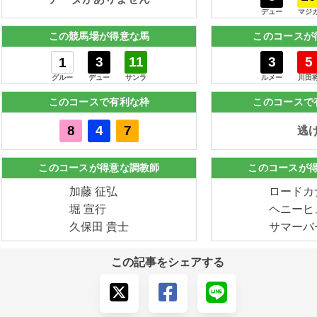
デュー
マジ
この競馬場が得意な馬
このコースが
3
11
3
5
1
グルー
デュー
サンラ
ルメー
川田
このコースで有利な枠
このコースで
8
4
7
逃
このコースが得意な調教師
このコースが
加藤 征弘
ロードカ
堀 宣行
ヘニーヒ
久保田 貴士
サマーバ
この記事をシェアする