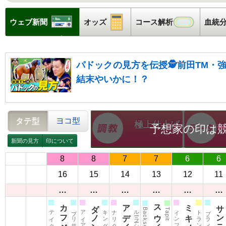
ウェブ新聞
ウェブ新聞
オッズ
オッズ
コース解析
コース
血統
パドックの見方を伝授🕵前田TM・
結末やいかに！？
タテ型
ヨコ型
極上仕上げ
予想家の印は
新聞の見方
印について
8
8
7
7
6
6
16
15
14
13
12
11
…
…
…
…
…
…
アディラート
ルーラーシップ
インフィニータ
トランセンド
Tapit