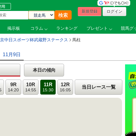
新規登録
ログイン
掲示板
コラム
ランキング
プレゼント
競馬グッ
 東京中日スポーツ杯武蔵野ステークス
馬柱
11月9日
本日の傾向
9R
10R
11R
12R
当日レース一覧
5
14:20
14:55
15:30
16:05