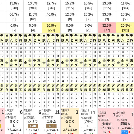
%
13.9%
13.3%
12.7%
15.2%
16.5%
13.0%
11.8%
[310]
[309]
[316]
[315]
[316]
[315]
[314]
%
66.7%
11.3%
40.0%
12.5%
13.2%
33.3%
13.2%
[3]
[62]
[5]
[8]
[53]
[3]
[53]
0.0%
0.0%
20.9%
0.0%
8.0%
32.5%
20.3%
[7]
[4]
[277]
[0]
[25]
[77]
[311]
千
当
千
千
千
当
千
千
千
当
千
千
千
当
千
千
千
当
千
千
千
当
千
千
千
当
千
千
千
四
該
八
七
四
該
八
七
四
該
八
七
四
該
八
七
四
該
八
七
四
該
八
七
四
該
八
七
四
2
2
3
0
0
0
0
0
0
1
2
2
1
1
0
0
5
0
4
0
0
0
1
0
2
0
0
1
2
2
0
0
1
0
0
0
0
0
1
1
1
1
0
0
0
0
0
2
0
0
0
0
0
0
0
0
0
0
0
0
0
0
0
0
0
0
0
1
1
2
1
0
0
0
5
0
0
0
0
0
0
0
0
0
0
0
2
2
1
1
0
2
0
0
1
0
2
7
4
3
3
0
0
6
0
2
0
0
0
0
0
0
1
0
0
4
東
全
中
東
全
中
東
全
中
東
全
中
東
全
中
東
全
中
東
全
中
東
全
全
全
全
全
全
全
ダ
左
ダ
ダ
左
ダ
ダ
左
ダ
ダ
左
ダ
ダ
左
ダ
ダ
左
ダ
ダ
左
ダ
ダ
6
5
4
0
2
3
0
0
0
6
2
1
2
6
3
0
2
5
1
4
1
6
0
0
0
6
2
0
0
3
1
0
0
0
2
1
0
0
4
3
0
2
0
0
0
0
2
2
0
0
3
0
0
0
3
0
0
0
0
2
1
0
1
0
0
0
0
5
2
0
1
8
3
1
2
0
0
0
0
1
1
0
0
3
1
0
1
4
5
3
0
3
9
1
0
0
18
4
3
2
11
7
0
6
3
1
2
1
4
0
0
0
12
6
0
2
ダ
ダ
ダ
ダ
ダ
ダ
ダ
ダ
ダ
ダ
ダ
ダ
ダ
ダ
ダ
ダ
ダ
ダ
ダ
ダ
ダ
ダ
ダ
ダ
ダ
ダ
ダ
ダ
ダ
不
良
稍
重
不
良
稍
重
不
良
稍
重
不
良
稍
重
不
良
稍
重
不
良
稍
重
不
良
稍
重
不
0
2
2
0
1
0
0
0
0
5
1
0
0
2
2
2
0
4
1
0
0
1
1
0
1
5
1
0
0
0
1
0
0
0
0
0
0
0
3
0
1
0
0
0
0
0
1
1
0
0
0
0
0
0
0
2
0
1
0
1
0
0
0
0
0
0
0
3
0
1
1
4
2
2
0
0
0
0
0
0
0
0
0
2
1
0
0
0
3
2
0
0
1
1
0
0
6
4
4
3
9
0
2
0
2
0
1
0
0
0
0
0
7
4
1
0
4東京2
4阪神8
1札幌6
4東京2
4東京7
1
6
6
11
3
11
4京都3
2小倉5
10/06
09/28
08/11
10/06
1
1
10/20
10/12
08/10
ダ14曇稍
ダ20晴良
ダ17晴稍
ダ14曇稍
ダ21晴重
ダ18雨不
ダ17晴良
杯
ＧＣＣ
シリウ
エルム
ＧＣＣ
ブラジ
太秦Ｓ
阿蘇Ｓ
L
L
Ｇ
Ｇ
Ｇ
L
1人
1:49.1
10人
1:44.6
7人
1:24.2
2人
1:24.0
Ⅲ
Ⅲ
.2
1人
2:04.1
8人
1:44.1
8人
2:09.7
37.7
H
37.7
H
36.2
H
35.6
H