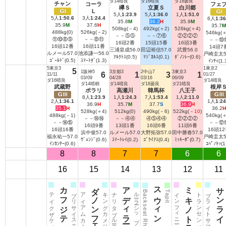
ダ14晴良
ダ16晴良
ダ18曇良
チャン
コーラ
フェ
欅Ｓ
立夏Ｓ
白川郷
Ｇ
L
5人
1:23.9
5人
1:36.0
1人
1:51.0
Ⅰ
5人
1:50.6
3人
1:24.4
Ⅰ
6人
1:36
35.8
M
36.2
H
35.9
M
35.9
M
37.6
H
35.7
M
508kg(－4)
492kg(＋2)
526kg(＋4)
488kg(0)
526kg(－2)
546kg(＋
－－⑤⑤
－－⑦⑥
②②②②
⑪⑩⑧⑨
－－⑧⑪
－－⑩
16頭2番
15頭15番
16頭3番
16頭12番
16頭11番
14頭7
三浦皇成
56.0
田辺裕信
57.0
武豊
56.0
ルメール
57.0
池添謙一
56.0
戸崎圭太
ｱﾙｸﾄｽ(0.5)
ﾏｼﾞｶﾙｽ(0.1)
ﾀﾞﾉﾝﾚｰ(0.6)
ｺﾞｰﾙﾄﾞ(0.5)
ｽﾏｰﾄﾀﾞ(1.3)
ｲﾝﾃｨ(1.
5東京3
1東京2
5
1阪神5
3京都3
2中山7
3東京3
6
1
3
1
11/11
01/27
03/09
04/28
03/16
06/09
ダ16晴良
ダ14晴良
ダ14晴稍
ダ14晴良
ダ18曇良
ダ21晴良
武蔵野
根岸
ポラリ
高瀬川
韓馬杯
八王子
Ｇ
8人
1:23.9
1人
1:24.3
7人
1:53.4
1人
2:11.0
Ⅲ
Ⅲ
2人
1:36.1
1人
1:24
36.9
H
35.7
M
37.7
S
36.9
H
35.1
H
36.2
H
528kg(＋4)
512kg(0)
490kg(－6)
522kg(
－10
)
488kg(－1)
540kg(＋
－－⑭⑭
－－④④
④⑤④④
②②②②
－－⑭⑮
－－⑫
16頭9番
13頭1番
16頭6番
11頭6番
16頭16番
16頭1
浜中俊
57.0
ルメール
57.0
大野拓弥
57.0
田中勝春
57.0
福永祐一
57.0
戸崎圭太
ｳﾞｪﾝｼﾞ(0.6)
ｽﾏｰﾄﾚｲ(0.2)
ｺﾞﾗｲｱｽ(0.4)
ﾐｯｷｰﾎﾟ(0.7)
ｲﾝｶﾝﾃｰ(0.6)
ｺﾊﾟﾉｷｯ(1
8
8
7
7
6
6
16
15
14
13
12
11
カフジテイク
ダノンフェイス
アディラート
スウィングビート
ミキノトランペット
サンライズノヴァ
テイクザケイク
プリサイスエンド
アイアムカミノマゴ
キングカメハメハ
ナリタブルースター
ルーラーシップ
インフィニータ
トランセンド
ブライトサファイヤ
Backseat Rhythm
Tapit