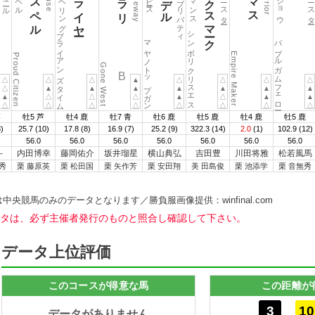
ブライアンズタイム
シンボリクリスエス
バブルガムフェロー
マヤノトップガン
Empire Maker
Proud Citizen
Gone West
B
△
△
△
▲
△
△
△
△
△
▲
▲
▲
▲
▲
▲
▲
▲
△
△
△
▲
△
▲
▲
△
△
△
△
△
△
△
△
栗
牡5 芦
牡4 鹿
牡7 青
牡6 鹿
牡5 鹿
牡4 鹿
牡5 鹿
)
25.7
(10)
17.8
(8)
16.9
(7)
25.2
(9)
322.3
(14)
2.0
(1)
102.9
(12)
56.0
56.0
56.0
56.0
56.0
56.0
56.0
斗
内田博幸
藤岡佑介
坂井瑠星
横山典弘
吉田豊
川田将雅
松若風馬
秀
栗 藤原英
栗 松田国
栗 矢作芳
栗 安田翔
美 田島俊
栗 池添学
栗 音無秀
馬のみのデータとなります／勝負服画像提供：winfinal.com
のデータは、必ず主催者発行のものと照合し確認して下さい。
データ上位評価
このコースが得意な馬
この距離が
3
10
データがありません