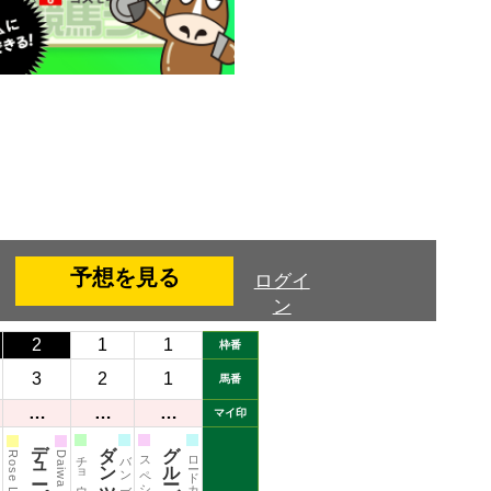
予想を見る
ログイ
ン
2
1
1
枠番
3
2
1
馬番
…
…
…
マイ印
バンブーエール
ロードカナロア
Rose Law
Daiwa Major