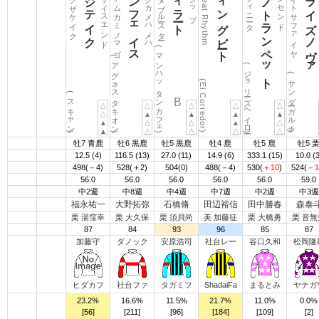
カフジテイク
ダノンフェイス
スウィングビート
ミキノトランペット
サンライズノヴァ
テイクザケイク
プリサイスエンド
アイアムカミノマゴ
キングカメハメハ
ナリタブルースター
ブライトサファイヤ
Backseat Rhythm
(マンハッタンカフェ)
(アグネスタキオン)
(ジョリーズヘイロー)
(サンダーガルチ)
(El Corredor)
(スキャン)
B
△
△
△
△
△
△
▲
▲
▲
▲
▲
△
△
▲
△
▲
△
△
△
△
牡7 青鹿
牡6 黒鹿
牡5 黒鹿
牡4 鹿
牡5 鹿
牡5 
12.5
(4)
116.5
(13)
27.0
(11)
14.9
(6)
333.1
(15)
10.0
(3
498(－4)
528(＋2)
504(0)
488(－4)
530(
＋10
)
524(
－1
56.0
56.0
56.0
56.0
56.0
59.0
中2週
中8週
中4週
中7週
中2週
中3週
福永祐一
大野拓弥
石橋脩
田辺裕信
田中勝春
森泰
栗 湯窪幸
栗 大久保
栗 須貝尚
美 加藤征
栗 大橋勇
栗 音無
87
84
93
96
85
87
加藤守
ダノック
安原浩司
社台レー
谷口久和
松岡隆
ヒダカフ
社台ファ
タガミフ
ShadaiFa
まるとみ
ヤナガ
23.2%
16.6%
11.5%
21.7%
11.0%
0.0%
[56]
[211]
[96]
[184]
[109]
[2]